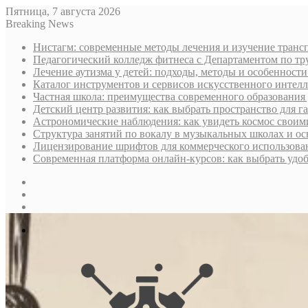
Пятница, 7 августа 2026
Breaking News
Нистагм: современные методы лечения и изучение транс
Педагогический колледж фитнеса с Департаментом по тру
Лечение аутизма у детей: подходы, методы и особенност
Каталог инструментов и сервисов искусственного интелл
Частная школа: преимущества современного образования 
Детский центр развития: как выбрать пространство для г
Астрономические наблюдения: как увидеть космос своим
Структура занятий по вокалу в музыкальных школах и о
Лицензирование шрифтов для коммерческого использован
Современная платформа онлайн-курсов: как выбрать уд
Sidebar
Случайная
статья
Log
In
Меню