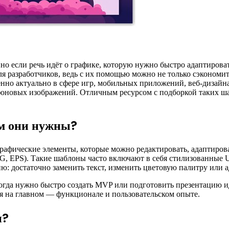
нно если речь идёт о графике, которую нужно быстро адаптиров
ля разработчиков, ведь с их помощью можно не только сэкономит
енно актуально в сфере игр, мобильных приложений, веб-дизайн
фоновых изображений. Отличным ресурсом с подборкой таких ш
ем они нужны?
афические элементы, которые можно редактировать, адаптирова
G, EPS). Такие шаблоны часто включают в себя стилизованные 
ю: достаточно заменить текст, изменить цветовую палитру или
когда нужно быстро создать MVP или подготовить презентацию и
ся на главном — функционале и пользовательском опыте.
и?