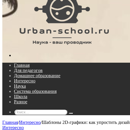
Поиск...
Главная
Для педагогов
Домашнее образование
Интересно
Наука
Система образования
Школа
Разное
Поиск...
Главная
/
Интересно
/
Шаблоны 2D-графики: как упростить дизайн
Интересно