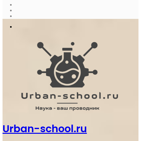
Sidebar
Случайная
статья
Log
In
Меню
Urban-school.ru