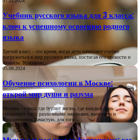
07.11.2024
Учебник русского языка для 3 класса:
ключ к успешному освоению родного
языка
Третий класс – это время, когда дети начинают глубже
погружаться в мир русского языка, постигая его тонкости и
нюансы. Успешное…
05.08.2024
Обучение психологии в Москве:
открой мир души и разума
Москва – город, где бурлит жизнь, где каждый день
сталкивает нас с различными эмоциями, вызовами и
отношениями. Зачастую, для того…
05.08.2024
Музыкальная школа фортепиано: где