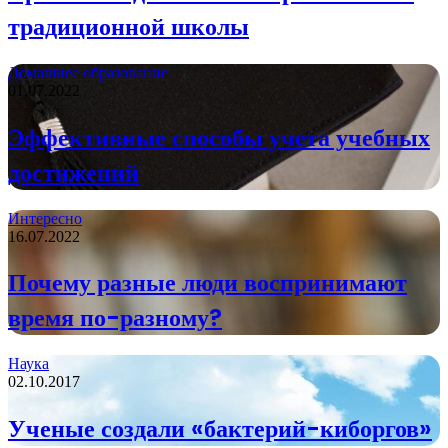
традиционной школы
Домашнее образование
01.07.2022
Эффективные способы учета учебных
достижений
Интересно
16.07.2022
Почему разные люди воспринимают
время по-разному?
Наука
02.10.2017
Ученые создали «бактерий-киборгов»