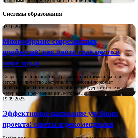
программы в формате онлайн, становятся…
Системы образования
03.10.2025
Многообразие современных
профессий: как найти своё место в
мире труда
Современный рынок труда развивается стремительно, и
сегодня количество доступных профессий поражает
воображение. Источник: videoforme.ru содержит полезные
материалы и рекомендации, которые…
19.09.2025
Эффективное написание учебного
проекта: советы и рекомендации