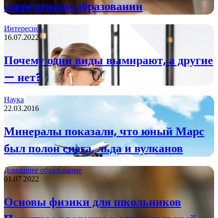
современном образовании
Интересно
16.07.2022
Почему одни виды вымирают, а другие
— нет?
Наука
22.03.2016
Минералы показали, что юный Марс
был полон снега, льда и вулканов
Домашнее образование
01.07.2022
Основы физики для школьников