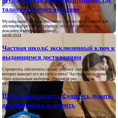
талант встречает обучение
Музыкальная школа фортепиано – это не просто место для
обучения игре на инструменте, это пространство, где
рождаются мечты, где талант…
04.06.2024
Частная школа: эксклюзивный ключ к
выдающимся достижениям
Стремитесь обеспечить своему ребенку элитное образование,
которое выведет его на путь успеха? Частная школа может
стать идеальным выбором, предлагая ряд…
04.06.2024
Школа интеллектуал: учитесь думать,
анализировать и творить
Школа Интеллектуал — это образовательное учреждение, где