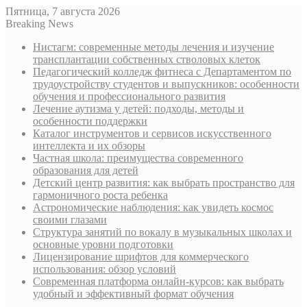
Пятница, 7 августа 2026
Breaking News
Нистагм: современные методы лечения и изучение
трансплантации собственных стволовых клеток
Педагогический колледж фитнеса с Департаментом по
трудоустройству студентов и выпускников: особенности
обучения и профессионального развития
Лечение аутизма у детей: подходы, методы и
особенности поддержки
Каталог инструментов и сервисов искусственного
интеллекта и их обзоры
Частная школа: преимущества современного
образования для детей
Детский центр развития: как выбрать пространство для
гармоничного роста ребенка
Астрономические наблюдения: как увидеть космос
своими глазами
Структура занятий по вокалу в музыкальных школах и
основные уровни подготовки
Лицензирование шрифтов для коммерческого
использования: обзор условий
Современная платформа онлайн-курсов: как выбрать
удобный и эффективный формат обучения