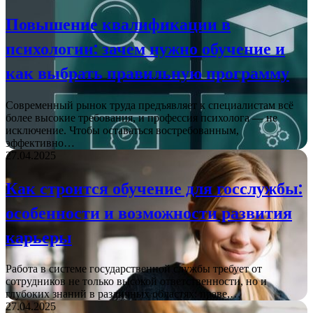
Повышение квалификации в
психологии: зачем нужно обучение и
как выбрать правильную программу
Современный рынок труда предъявляет к специалистам всё
более высокие требования, и профессия психолога — не
исключение. Чтобы оставаться востребованным,
эффективно…
27.04.2025
Как строится обучение для госслужбы:
особенности и возможности развития
карьеры
Работа в системе государственной службы требует от
сотрудников не только высокой ответственности, но и
глубоких знаний в различных областях: праве,…
27.04.2025