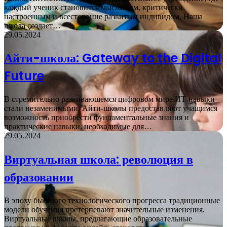
каждый ученик становится мыслящим, критически
настроенным и всесторонне развитым индивидом. Наша
школа создает…
29.05.2024
Айти-школа: Gateway to the Digital
Future
В стремительно развивающемся цифровом мире ИТ-навыки
стали незаменимыми. Айти-школы предоставляют учащимся
возможность приобрести фундаментальные знания и
практические навыки, необходимые для…
29.05.2024
Виртуальная школа: революция в
образовании
В эпоху быстрого технологического прогресса традиционные
модели обучения претерпевают значительные изменения.
Виртуальные школы, предлагающие образовательные