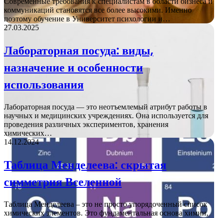
Современные требования к специалистам в области бизнеса и
коммуникаций становятся все более высокими. Именно
поэтому обучение в Университет психологии и…
27.03.2025
Лабораторная посуда: виды,
назначение и особенности
использования
Лабораторная посуда — это неотъемлемый атрибут работы в
научных и медицинских учреждениях. Она используется для
проведения различных экспериментов, хранения
химических…
14.12.2024
Таблица Менделеева: скрытая
симметрия Вселенной
Таблица Менделеева – это не просто упорядоченный список
химических элементов. Это фундаментальная основа химии,