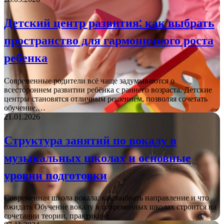
Детский центр развития: как выбрать
пространство для гармоничного роста
ребенка
Современные родители всё чаще задумываются о
всестороннем развитии ребёнка с раннего возраста. Детские
центры становятся отличным решением, позволяя сочетать
обучение,…
21.01.2026
Структура занятий по вокалу в
музыкальных школах и основные
уровни подготовки
Современная школа вокала: как выбрать направление и что
ожидать Обучение вокалу в современных школах строится на
сочетании теории, практики и…