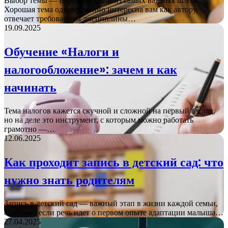
Выбор темы — первый и один из самых важных шагов.
Хорошая тема одновременно интересна вам как автору,
отвечает требованиям дисциплины…
19.09.2025
Обучение «Налоги и
налогообложение»: зачем и как
начинать
Тема налогов кажется скучной и сложной на первый взгляд,
но на деле это инструмент, с которым можно работать
грамотно —…
12.06.2025
Как проходит запись в детский сад: что
нужно знать родителям
Запись в детский сад — важный этап в жизни каждой семьи,
особенно если речь идет о первом опыте адаптации малыша…
27.04.2025