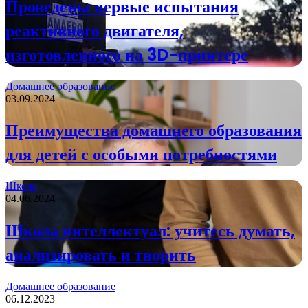
Проведены первые испытания
реактивного двигателя,
изготовленного на 3D-принтере
Домашнее образование
03.09.2024
Преимущества домашнего образования
для детей с особыми потребностями
Школа
04.06.2024
Школа интеллектуал: учитесь думать,
анализировать и творить
Домашнее образование
06.12.2023