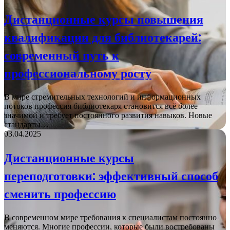
Дистанционные курсы повышения
квалификации для библиотекарей:
современный путь к
профессиональному росту
В мире стремительных технологий и информационных
потоков профессия библиотекаря становится всё более
значимой и требует постоянного развития навыков. Новые
стандарты…
03.04.2025
Дистанционные курсы
переподготовки: эффективный способ
сменить профессию
В современном мире требования к специалистам постоянно
меняются. Многие профессии, которые были востребованы