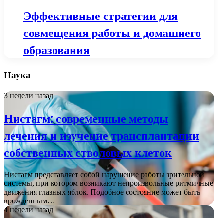
Эффективные стратегии для
совмещения работы и домашнего
образования
Наука
3 недели назад
Нистагм: современные методы
лечения и изучение трансплантации
собственных стволовых клеток
Нистагм представляет собой нарушение работы зрительной
системы, при котором возникают непроизвольные ритмичные
движения глазных яблок. Подобное состояние может быть
врожденным…
4 недели назад