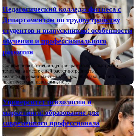
Педагогический колледж фитнеса с
Департаментом по трудоустройству
студентов и выпускников: особенности
обучения и профессионального
развития
Современная фитнес-индустрия развивается быстрыми
темпами, а вместе с ней растет потребность в
квалифицированных специалистах, обладающих не только
практическими навыками, но…
25.09.2025
Университет психологии и
маркетинга: образование для
современного профессионала