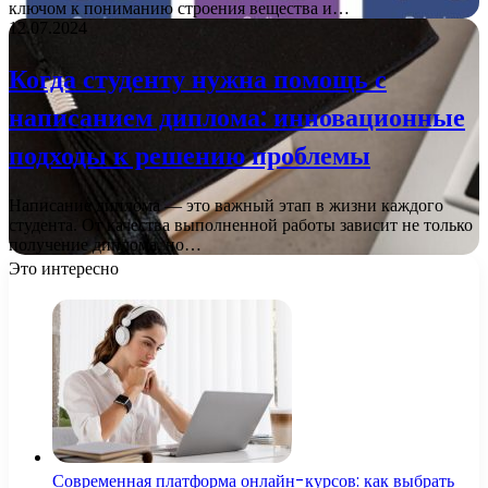
ключом к пониманию строения вещества и…
12.07.2024
Когда студенту нужна помощь с
написанием диплома: инновационные
подходы к решению проблемы
Написание диплома — это важный этап в жизни каждого
студента. От качества выполненной работы зависит не только
получение диплома, но…
Это интересно
Современная платформа онлайн-курсов: как выбрать