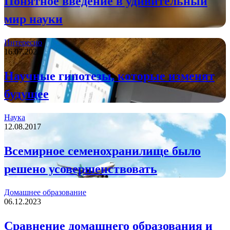
Понятное введение в удивительный
мир науки
Интересно
16.07.2022
Научные гипотезы, которые изменят
будущее
Наука
12.08.2017
Всемирное семенохранилище было
решено усовершенствовать
Домашнее образование
06.12.2023
Сравнение домашнего образования и