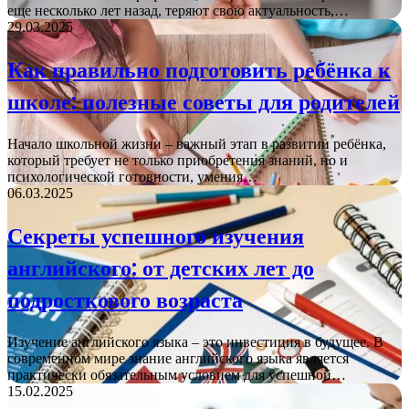
еще несколько лет назад, теряют свою актуальность,…
29.03.2025
Как правильно подготовить ребёнка к
школе: полезные советы для родителей
Начало школьной жизни – важный этап в развитии ребёнка,
который требует не только приобретения знаний, но и
психологической готовности, умения…
06.03.2025
Секреты успешного изучения
английского: от детских лет до
подросткового возраста
Изучение английского языка – это инвестиция в будущее. В
современном мире знание английского языка является
практически обязательным условием для успешной…
15.02.2025