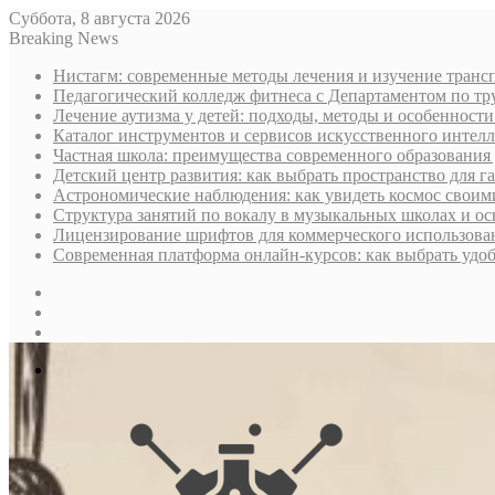
Суббота, 8 августа 2026
Breaking News
Нистагм: современные методы лечения и изучение транс
Педагогический колледж фитнеса с Департаментом по тру
Лечение аутизма у детей: подходы, методы и особенност
Каталог инструментов и сервисов искусственного интелл
Частная школа: преимущества современного образования 
Детский центр развития: как выбрать пространство для г
Астрономические наблюдения: как увидеть космос своим
Структура занятий по вокалу в музыкальных школах и о
Лицензирование шрифтов для коммерческого использован
Современная платформа онлайн-курсов: как выбрать уд
Sidebar
Случайная
статья
Log
In
Меню