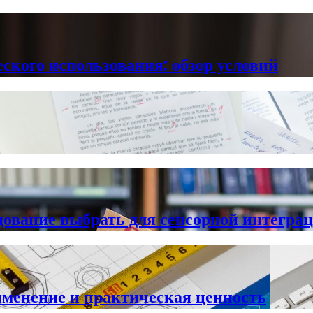
кого использования: обзор условий
удование выбрать для сенсорной интегра
именение и практическая ценность