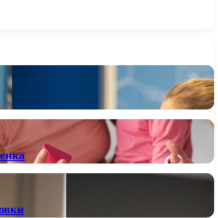
бенка
товки