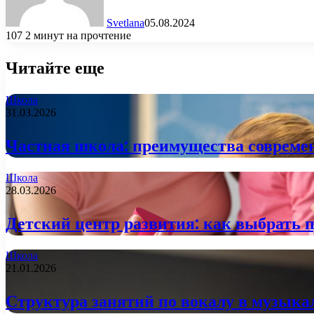
Svetlana
05.08.2024
107
2 минут на прочтение
Читайте еще
Школа
31.03.2026
Частная школа: преимущества современ
Школа
28.03.2026
Детский центр развития: как выбрать п
Школа
21.01.2026
Структура занятий по вокалу в музыка