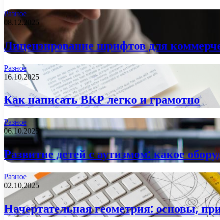
Разное
08.12.2025
Лицензирование шрифтов для коммерчес
Разное
16.10.2025
Как написать ВКР легко и грамотно
Разное
06.10.2025
Развитие детей с аутизмом: какое обор
Разное
02.10.2025
Начертательная геометрия: основы, пр