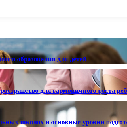
ного образования для детей
ространство для гармоничного роста ре
льных школах и основные уровни подго