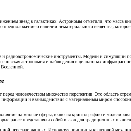
движением звезд в галактиках. Астрономы отметили, что масса 
о предположение о наличии нематериального вещества, которое
 и радиоастрономические инструменты. Модели и симуляции поз
ентгеновская астрономия и наблюдения в диапазонах инфракрасн
 Вселенной.
ее
 перед человечеством множество перспектив. Это область стрем
и информации и взаимодействия с материальным миром способн
 влияние на многие сферы, включая криптографию и моделирова
оторые ранее представляли собой вызов для традиционных вычис
нной передачи данных. Используя принципы квантовой механики