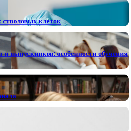
х стволовых клеток
в и выпускников: особенности обучения
онала