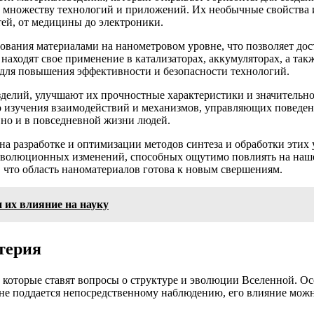
к множеству технологий и приложений. Их необычные свойства
тей, от медицины до электроники.
вания материалами на нанометровом уровне, что позволяет дос
аходят свое применение в катализаторах, аккумуляторах, а так
 для повышения эффективности и безопасности технологий.
делий, улучшают их прочностные характеристики и значительн
го изучения взаимодействий и механизмов, управляющих поведе
, но и в повседневной жизни людей.
на разработке и оптимизации методов синтеза и обработки этих
х революционных изменений, способных ощутимо повлиять на наш
 что область наноматериалов готова к новым свершениям.
и их влияние на науку
терия
, которые ставят вопросы о структуре и эволюции Вселенной. О
ие не поддается непосредственному наблюдению, его влияние мо