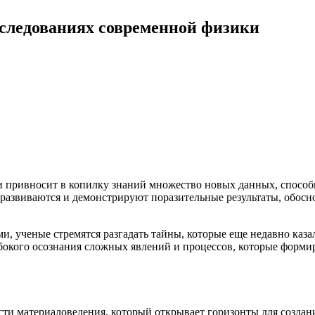
следованиях современной физики
сти привносит в копилку знаний множество новых данных, спос
о развиваются и демонстрируют поразительные результаты, обо
, ученые стремятся разгадать тайны, которые еще недавно каз
бокого осознания сложных явлений и процессов, которые форми
сти материаловедения, который открывает горизонты для создан