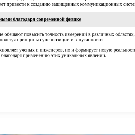
ет привести к созданию защищенных коммуникационных систем,
ными благодаря современной физике
ые обещают повысить точность измерений в различных областях
спользуя принципы суперпозиции и запутанности.
хновляет ученых и инженеров, но и формирует новую реальност
 благодаря применению этих уникальных явлений.