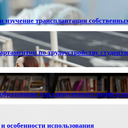
и изучение трансплантации собственны
артаментом по трудоустройству студенто
 образование для современного професси
 и особенности использования