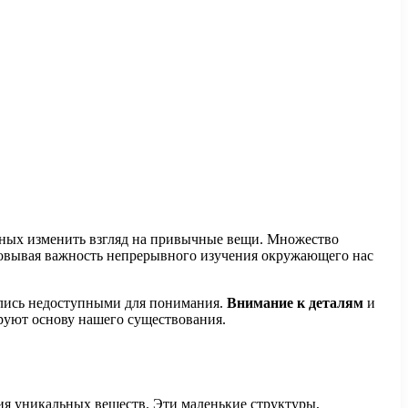
обных изменить взгляд на привычные вещи. Множество
сновывая важность непрерывного изучения окружающего нас
ались недоступными для понимания.
Внимание к деталям
и
руют основу нашего существования.
ия уникальных веществ. Эти маленькие структуры,