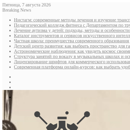
Пятница, 7 августа 2026
Breaking News
Нистагм: современные методы лечения и изучение транс
Педагогический колледж фитнеса с Департаментом по тру
Лечение аутизма у детей: подходы, методы и особенност
Каталог инструментов и сервисов искусственного интелл
Частная школа: преимущества современного образования 
Детский центр развития: как выбрать пространство для г
Астрономические наблюдения: как увидеть космос своим
Структура занятий по вокалу в музыкальных школах и о
Лицензирование шрифтов для коммерческого использован
Современная платформа онлайн-курсов: как выбрать уд
Sidebar
Случайная
статья
Log
In
Меню