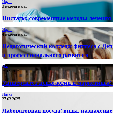
Наука
3 недели назад
Нистагм: современные методы лечения 
Наука
4 недели назад
Педагогический колледж фитнеса с Деп
и профессионального развития
Наука
25.09.2025
Университет психологии и маркетинга:
Наука
27.03.2025
Лабораторная посуда: виды, назначение