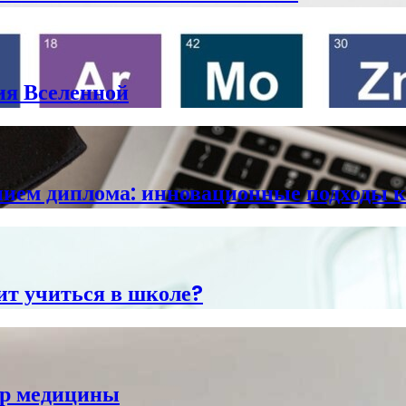
ия Вселенной
анием диплома: инновационные подходы 
оит учиться в школе?
ир медицины