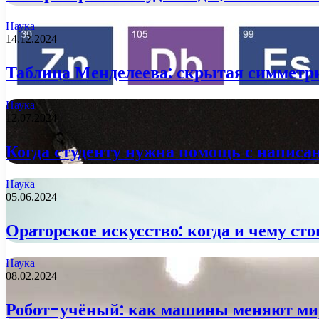
Наука
14.12.2024
Таблица Менделеева: скрытая симметр
Наука
12.07.2024
Когда студенту нужна помощь с напис
Наука
05.06.2024
Ораторское искусство: когда и чему ст
Наука
08.02.2024
Робот-учёный: как машины меняют м