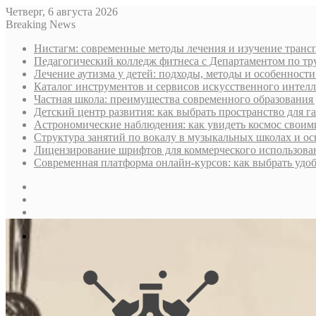
Четверг, 6 августа 2026
Breaking News
Нистагм: современные методы лечения и изучение транс
Педагогический колледж фитнеса с Департаментом по тру
Лечение аутизма у детей: подходы, методы и особенност
Каталог инструментов и сервисов искусственного интелл
Частная школа: преимущества современного образования 
Детский центр развития: как выбрать пространство для г
Астрономические наблюдения: как увидеть космос своим
Структура занятий по вокалу в музыкальных школах и о
Лицензирование шрифтов для коммерческого использован
Современная платформа онлайн-курсов: как выбрать уд
Sidebar
Случайная
статья
Log
In
Меню