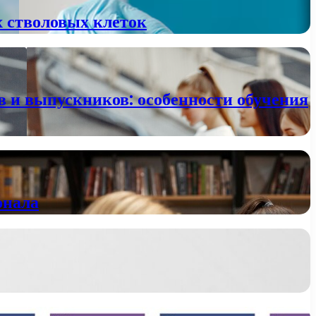
х стволовых клеток
в и выпускников: особенности обучения
онала