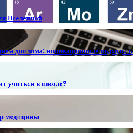
ия Вселенной
анием диплома: инновационные подходы 
оит учиться в школе?
ир медицины