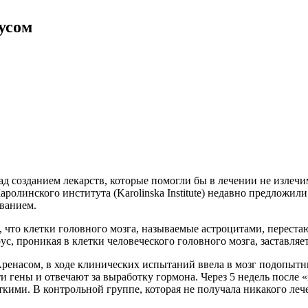
усом
ад созданием лекарств, которые помогли бы в лечении не излеч
ролинского института (Karolinska Institute
) недавно предложили
еванием.
, что клетки головного мозга, называемые астроцитами, переста
с, проникая в клетки человеческого головного мозга, заставля
 Аренасом, в ходе клинических испытаний ввела в мозг подоп
ти гены и отвечают за выработку гормона. Через 5 недель после 
ткими. В контрольной группе, которая не получала никакого леч