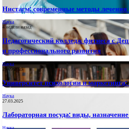
Нистагм: современные методы лечения 
Наука
4 недели назад
Педагогический колледж фитнеса с Деп
и профессионального развития
Наука
25.09.2025
Университет психологии и маркетинга:
Наука
27.03.2025
Лабораторная посуда: виды, назначение
Наука