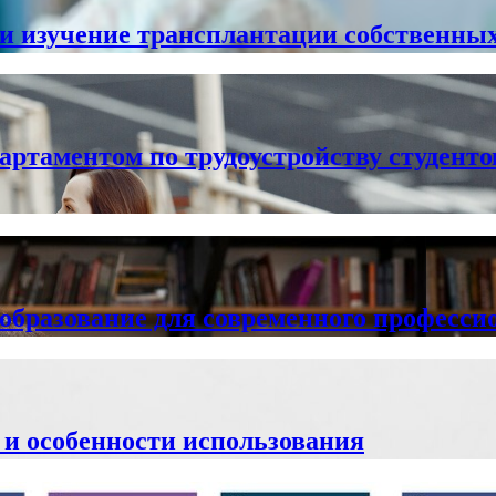
и изучение трансплантации собственны
артаментом по трудоустройству студенто
 образование для современного професси
 и особенности использования