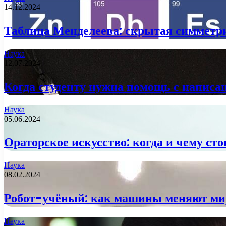
14.12.2024
Таблица Менделеева: скрытая симметр
Наука
12.07.2024
Когда студенту нужна помощь с напис
Наука
05.06.2024
Ораторское искусство: когда и чему ст
Наука
08.02.2024
Робот-учёный: как машины меняют м
Наука