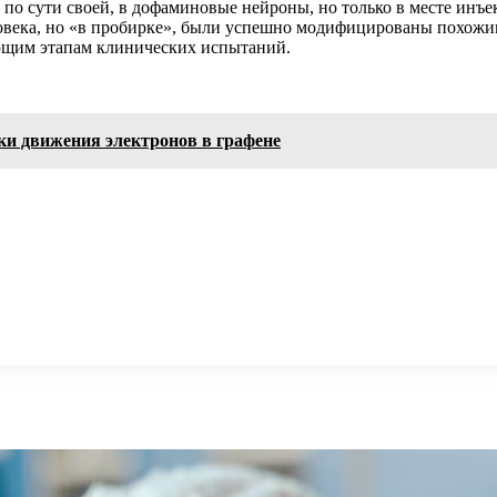
о сути своей, в дофаминовые нейроны, но только в месте инъ
ловека, но «в пробирке», были успешно модифицированы похожим
ющим этапам клинических испытаний.
и движения электронов в графене