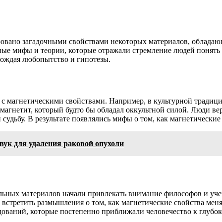
ровано загадочными свойствами некоторых материалов, обладаю
ные мифы и теории, которые отражали стремление людей понять
рождая любопытство и гипотезы.
х с магнетическими свойствами. Например, в культурной тради
агнетит, который будто бы обладал оккультной силой. Люди вер
и судьбу. В результате появлялись мифы о том, как магнетическ
вук для удаления раковой опухоли
ельных материалов начали привлекать внимание философов и уче
стретить размышления о том, как магнетические свойства менял
дований, которые постепенно приближали человечество к глуб