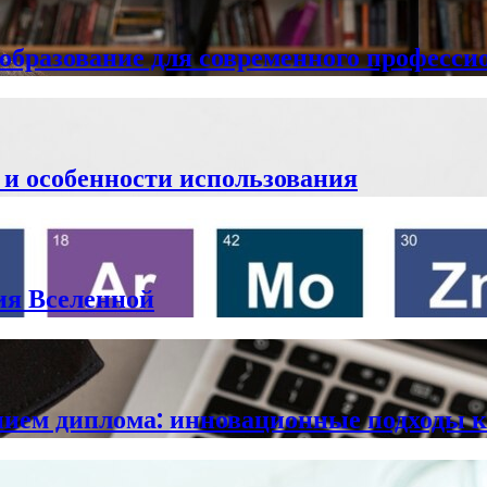
 образование для современного професси
 и особенности использования
ия Вселенной
анием диплома: инновационные подходы 