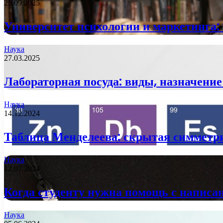
25.09.2025
Университет психологии и маркетинга:
Наука
27.03.2025
Лабораторная посуда: виды, назначение
Наука
14.12.2024
Таблица Менделеева: скрытая симметр
Наука
12.07.2024
Когда студенту нужна помощь с напис
Наука