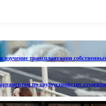
и изучение трансплантации собственны
артаментом по трудоустройству студенто