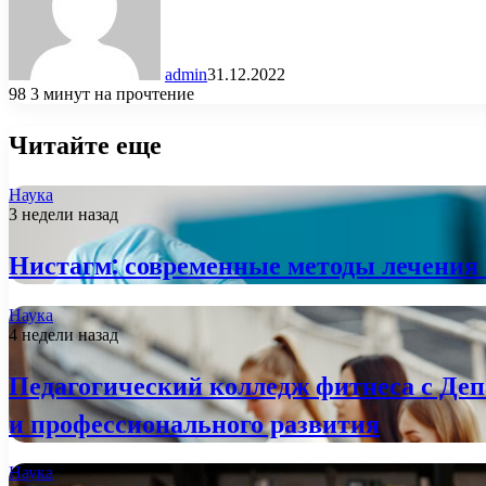
admin
31.12.2022
98
3 минут на прочтение
Читайте еще
Наука
3 недели назад
Нистагм: современные методы лечения 
Наука
4 недели назад
Педагогический колледж фитнеса с Деп
и профессионального развития
Наука