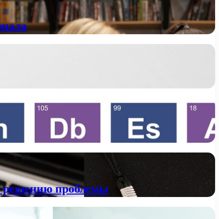
онала
к решению проблемы