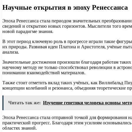
Научные открытия в эпоху Ренессанса
Эпоха Ренессанса стала периодом значительных преобразовани
сведений и открытию новых горизонтов. Мыслители того врем
новой парадигме знания.
В этот период ключевую роль в прогрессе играли такие фигуры
их природы. Развивая идеи Платона и Аристотеля, учёные пыт
анализа.
Значительные достижения произошли благодаря работам таких 
научному методу не только способствовал революции в астроно
понимании взаимодействий материалов.
Также стоит отметить вклад таких учёных, как Виллибальд Пи
концепции колебаний и резонанса, объединяя теоретические 
Читать так же:
Изучение генетики человека основы мет
Эпоха Ренессанса стала отправной точкой для формирования нау
практический прогресс. Благодаря этим усилиям основывались
областях знаний.