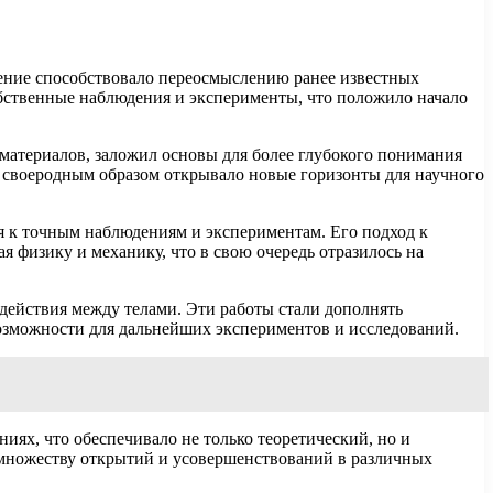
дение способствовало переосмыслению ранее известных
бственные наблюдения и эксперименты, что положило начало
 материалов, заложил основы для более глубокого понимания
о своеродным образом открывало новые горизонты для научного
я к точным наблюдениям и экспериментам. Его подход к
я физику и механику, что в свою очередь отразилось на
одействия между телами. Эти работы стали дополнять
озможности для дальнейших экспериментов и исследований.
иях, что обеспечивало не только теоретический, но и
к множеству открытий и усовершенствований в различных