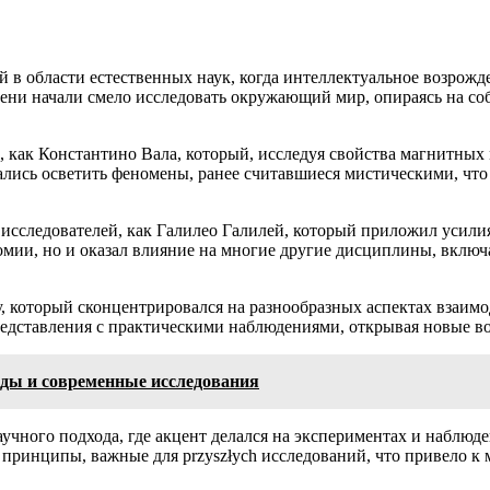
й в области естественных наук, когда интеллектуальное возрож
ени начали смело исследовать окружающий мир, опираясь на со
, как Константино Вала, который, исследуя свойства магнитных
ались осветить феномены, ранее считавшиеся мистическими, чт
исследователей, как Галилео Галилей, который приложил усили
мии, но и оказал влияние на многие другие дисциплины, включа
у, который сконцентрировался на разнообразных аспектах взаим
представления с практическими наблюдениями, открывая новые в
оды и современные исследования
чного подхода, где акцент делался на экспериментах и наблюден
 принципы, важные для przyszłych исследований, что привело 