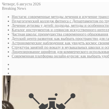
Четверг, 6 августа 2026
Breaking News
Нистагм: современные методы лечения и изучение транс
Педагогический колледж фитнеса с Департаментом по тру
Лечение аутизма у детей: подходы, методы и особенност
Каталог инструментов и сервисов искусственного интелл
Частная школа: преимущества современного образования 
Детский центр развития: как выбрать пространство для г
Астрономические наблюдения: как увидеть космос своим
Структура занятий по вокалу в музыкальных школах и о
Лицензирование шрифтов для коммерческого использован
Современная платформа онлайн-курсов: как выбрать уд
Sidebar
Случайная
статья
Log
In
Меню