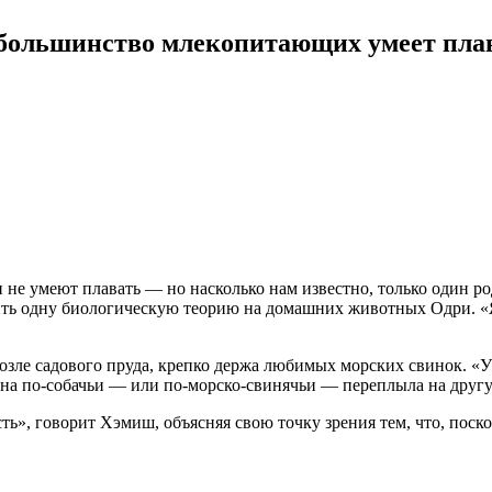
 большинство млекопитающих умеет пла
не умеют плавать — но насколько нам известно, только один ро
ть одну биологическую теорию на домашних
животных Одри. «Я
возле садового пруда, крепко держа любимых морских свинок. «У 
на по-собачьи — или по-морско-свинячьи — переплыла на друг
ть», говорит Хэмиш, объясняя свою точку зрения тем, что, пос