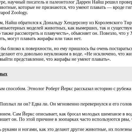
, научный писатель и палеонтолог Даррен Найш решил проверит
ивотные, которые не признаются, что умеют плавать — вроде ги
rapod Zoology.
м, Найш обратился к Дональду Хендерсону из Королевского Тир
омпьютерных моделей животных, как вымерших, так и существующ
также рассмотреть и плавучесть», объясняет он. Повезло, что у
ть, могут плавать жирафы или таки нет.
бы близко к поверхности, но ему пришлось бы очень постаратьс
делают его довольно неуклюжим в воде. «Не исключено, что жир
 выйти представление, что жирафы не умеют плавать».
еных
 способом. Этнолог Роберт Йеркс рассказал историю с рубежа 2
. Поплыл ли он? Едва ли. Он мгновенно перевернулся и его голов
нием. Сам Йеркс описывает, как бросал молодых шимпанзе в воду
ишет он. По этой причине в зоопарках часто используются рвы, 
 руками и ногами, как это делают другие животные, их полезные