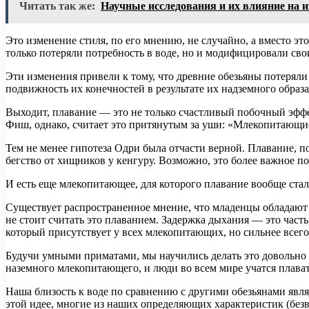
Читать так же:
Научные исследования и их влияние на 
Это изменение стиля, по его мнению, не случайно, а вместо э
только потеряли потребность в воде, но и модифицировали сво
Эти изменения привели к тому, что древние обезьяны потеряли 
подвижность их конечностей в результате их надземного образа
Выходит, плавание — это не только счастливый побочный эффе
Фиш, однако, считает это притянутым за уши: «Млекопитающие 
Тем не менее гипотеза Одри была отчасти верной. Плавание, 
бегство от хищников у кенгуру. Возможно, это более важное по
И есть еще млекопитающее, для которого плавание вообще ста
Существует распространенное мнение, что младенцы обладают
не стоит считать это плаванием. Задержка дыхания — это час
который присутствует у всех млекопитающих, но сильнее всего
Будучи умными приматами, мы научились делать это довольно
наземного млекопитающего, и люди во всем мире учатся плавать
Наша близость к воде по сравнению с другими обезьянами явл
этой идее, многие из наших определяющих характеристик (безв