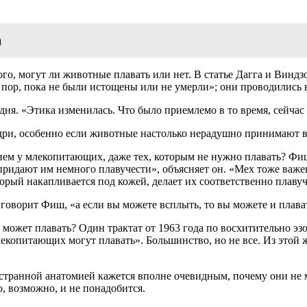
а
го, могут ли животные плавать или нет. В статье Дагга и Винд
 пор, пока не были истощены или не умерли»; они проводились в
одня. «Этика изменилась. Что было приемлемо в то время, сейч
дри, особенно если животные настолько нерадушно принимают 
м у млекопитающих, даже тех, которым не нужно плавать? Фиш
ридают им немного плавучести», объясняет он. «Мех тоже важе
орый накапливается под кожей, делает их соответственно плаву
говорит Фиш, «а если вы можете всплыть, то вы можете и плава
ожет плавать? Один трактат от 1963 года по восхитительно эзо
екопитающих могут плавать». Большинство, но не все. Из этой ж
ранной анатомией кажется вполне очевидным, почему они не мог
, возможно, и не понадобится.