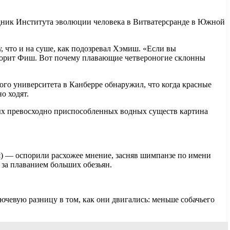
рудник Института эволюции человека в Витватерсранде в Южной
 что и на суше, как подозревал Хэмиш. «Если вы
говорит Фиш. Вот почему плавающие четвероногие склонны
го университета в Канберре обнаружил, что когда красные
о ходят.
мых превосходно приспособленных водных существ картина
я) — оспорили расхожее мнение, засняв шимпанзе по имени
за плаванием больших обезьян.
чевую разницу в том, как они двигались: меньше собачьего