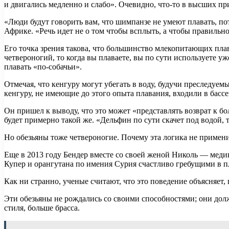
и двигались медленно и слабо». Очевидно, что-то в высших п
«Люди будут говорить вам, что шимпанзе не умеют плавать, п
Африке. «Речь идет не о том чтобы всплыть, а чтобы правильно
Его точка зрения такова, что большинство млекопитающих пла
четвероногий, то когда вы плаваете, вы по сути используете
плавать «по-собачьи».
Отмечая, что кенгуру могут убегать в воду, будучи преследу
кенгуру, не имеющие до этого опыта плавания, входили в бассе
Он пришел к выводу, что это может «представлять возврат к 
будет примерно такой же. «Дельфин по сути скачет под водой, 
Но обезьяны тоже четвероногие. Почему эта логика не примен
Еще в 2013 году Бендер вместе со своей женой Николь — мед
Купер и орангутана по имения Сурия счастливо гребущими в п
Как ни странно, ученые считают, что это поведение объясняет,
Эти обезьяны не рождались со своими способностями; они дол
стиля, больше брасса.