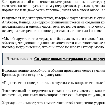
Заинтригованный многочисленными упоминаниями в литературе
скептически отношусь к таким утверждениям, учитывая, что ж
нормально или даже очень хорошо», писал он в своем блоге Tet
Раздумывая над экспериментом, который будет этичным и сухи
Альберта, Канада. Хендерсон специализируется на создании к
передвижения и оценки массы тела, но потом понял, что можно 
исследователи решили наконец расставить точки над i и выясни
«Мы обнаружили, что жираф мог бы плавать и его голова была 
объясняя, что довольно длинные конечности животного также с
поэтому неудивительно, что они этого не любят. Отсюда могло
Читать так же:
Создание новых материалов глазами уч
Водоплавающие способности обезьян проверяли менее гуманным
Бронкса, решил искупать орангутана:
«Поднеся его к поверхности, я отпустил его, вопреки его воле
Этот жестокий эксперимент, к сожалению, не является исключе
исключения, они пытались сопротивляться и быстро тонули», п
Хорнадей описывает, что «вместо того чтобы энергично ударять