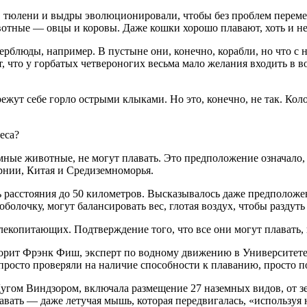
 тюлени и выдры эволюционировали, чтобы без проблем переме
вотные — овцы и коровы. Даже кошки хорошо плавают, хоть и не 
люды, например. В пустыне они, конечно, корабли, но что с ни
что у горбатых четвероногих весьма мало желания входить в во
ережут себе горло острыми клыками. Но это, конечно, не так. Ко
еса?
емные животные, не могут плавать. Это предположение означал
рнии, Китая и Средиземноморья.
ь расстояния до 50 километров. Высказывалось даже предположе
лочку, могут балансировать вес, глотая воздух, чтобы раздуть 
млекопитающих. Подтверждение того, что все они могут плавать,
ворит Фрэнк Фиш, эксперт по водному движению в Университете
росто проверяли на наличие способности к плаванию, просто по
Дугом Виндзором, включала размещение 27 наземных видов, от зе
 плавать — даже летучая мышь, которая передвигалась, «использ