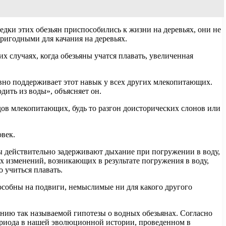
едки этих обезьян приспособились к жизни на деревьях, они не
ригодными для качания на деревьях.
их случаях, когда обезьяны учатся плавать, увеличенная
вно поддерживает этот навык у всех других млекопитающих.
дить из воды», объясняет он.
дов млекопитающих, будь то разгон доисторических слонов или
овек.
ы действительно задерживают дыхание при погружении в воду,
х изменений, возникающих в результате погружения в воду,
 учиться плавать.
собны на подвиги, немыслимые ни для какого другого
анию так называемой гипотезы о водных обезьянах. Согласно
 периода в нашей эволюционной истории, проведенном в