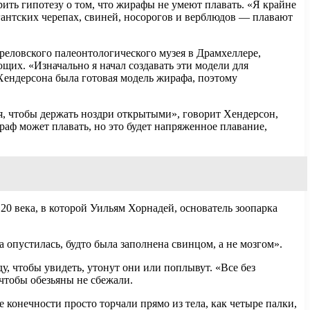
ь гипотезу о том, что жирафы не умеют плавать. «Я крайне
гантских черепах, свиней, носорогов и верблюдов — плавают
реловского палеонтологического музея в Драмхеллере,
их. «Изначально я начал создавать эти модели для
 Хендерсона была готовая модель жирафа, поэтому
я, чтобы держать ноздри открытыми», говорит Хендерсон,
аф может плавать, но это будет напряженное плавание,
0 века, в которой Уильям Хорнадей, основатель зоопарка
а опустилась, будто была заполнена свинцом, а не мозгом».
, чтобы увидеть, утонут они или поплывут. «Все без
чтобы обезьяны не сбежали.
 конечности просто торчали прямо из тела, как четыре палки,