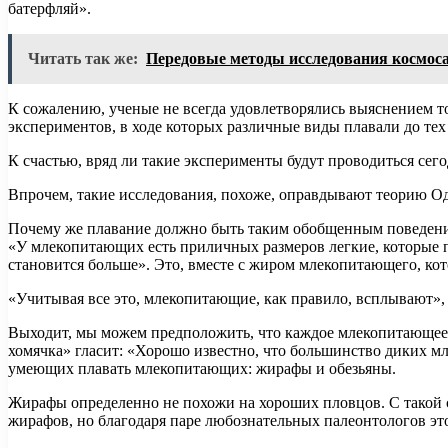
батерфляй».
Читать так же:
Передовые методы исследования космос
К сожалению, ученые не всегда удовлетворялись выяснением то
экспериментов, в ходе которых различные виды плавали до тех
К счастью, вряд ли такие эксперименты будут проводиться сег
Впрочем, такие исследования, похоже, оправдывают теорию О
Почему же плавание должно быть таким обобщенным поведение
«У млекопитающих есть приличных размеров легкие, которые п
становится больше». Это, вместе с жиром млекопитающего, кот
«Учитывая все это, млекопитающие, как правило, всплывают», 
Выходит, мы можем предположить, что каждое млекопитающее м
хомячка» гласит: «Хорошо известно, что большинство диких мл
умеющих плавать млекопитающих: жирафы и обезьяны.
Жирафы определенно не похожи на хороших пловцов. С такой ст
жирафов, но благодаря паре любознательных палеонтологов это