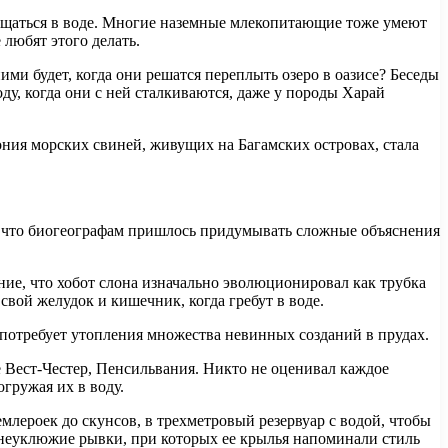
щаться в воде. Многие наземные млекопитающие тоже умеют
любят этого делать.
ми будет, когда они решатся переплыть озеро в оазисе? Беседы
ду, когда они с ней сталкиваются, даже у породы Харай
лония морских свиней, живущих на Багамских островах, стала
о, что биогеографам пришлось придумывать сложные объяснения
ние, что хобот слона изначально эволюционировал как трубка
свой желудок и кишечник, когда гребут в воде.
 потребует утопления множества невинных созданий в прудах.
 Вест-Честер, Пенсильвания. Никто не оценивал каждое
гружая их в воду.
млероек до скунсов, в трехметровый резервуар с водой, чтобы
уя неуклюжие рывки, при которых ее крылья напоминали стиль