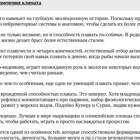
изменения климата
того намекает на глубокую эволюционную историю. Поскольку пр
и нейромоторные системы и анатомию, чтобы сделать их более п
не только желание, но и способность плавать по-собачьи. В редк
 жизни делает брасс более естественным стилем.
кт плавучести и четырех конечностей, естественный отбор акти
потеряли свой навык плавать в девоне, когда рыбы начали выхо
по-видимому, играет неожиданную роль в экологии некоторых ви
ведение, чем считали раньше.
ло чем-то особенным, еще один не умеющий плавать примат: чел
 врожденной способностью плавать. Это неверно. Хотя младенц
ть рефлекса млекопитающего при нырянии, набор физиологически
 развит у морских видов. Подобно Куперу и Сурии, людям нужно
 хорошо. Лучшие в мире ныряльщики и олимпийские пловцы спо
, чтобы работать, играть и просто наслаждаться процессом.
яется одной из особенностей, которые способствовали формиров
олосость, двуногость, большие мозги и пр.) стали результатом