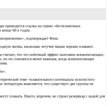
зора приводится ссылка на серию «бесчеловечных
 конце 60-х годов.
ас неприемлемо», подтверждает Фиш.
водную жизнь, насколько летучие мыши хорошо плавают.
 считает, что это побочный эффект анатомии млекопитающих.
н, но он становится менее важным, когда млекопитающее
чими.
ть».
терической теме «плавательного потенциала золотистого
е литературы выясняется, что существует две группы не
ут плавать. Никто, впрочем, не строил резервуар с водой для