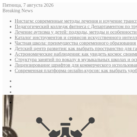
Пятница, 7 августа 2026
Breaking News
Нистагм: современные методы лечения и изучение транс
Педагогический колледж фитнеса с Департаментом по тру
Лечение аутизма у детей: подходы, методы и особенност
Каталог инструментов и сервисов искусственного интелл
Частная школа: преимущества современного образования 
Детский центр развития: как выбрать пространство для г
Астрономические наблюдения: как увидеть космос своим
Структура занятий по вокалу в музыкальных школах и о
Лицензирование шрифтов для коммерческого использован
Современная платформа онлайн-курсов: как выбрать уд
Sidebar
Случайная
статья
Log
In
Меню