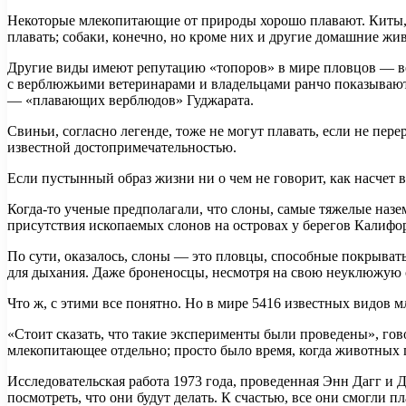
Некоторые млекопитающие от природы хорошо плавают. Киты,
плавать; собаки, конечно, но кроме них и другие домашние жи
Другие виды имеют репутацию «топоров» в мире пловцов — верб
с верблюжьими ветеринарами и владельцами ранчо показывают, 
— «плавающих верблюдов» Гуджарата.
Свиньи, согласно легенде, тоже не могут плавать, если не пер
известной достопримечательностью.
Если пустынный образ жизни ни о чем не говорит, как насчет в
Когда-то ученые предполагали, что слоны, самые тяжелые наз
присутствия ископаемых слонов на островах у берегов Калифо
По сути, оказалось, слоны — это пловцы, способные покрыват
для дыхания. Даже броненосцы, несмотря на свою неуклюжую обо
Что ж, с этими все понятно. Но в мире 5416 известных видов 
«Стоит сказать, что такие эксперименты были проведены», го
млекопитающее отдельно; просто было время, когда животных п
Исследовательская работа 1973 года, проведенная Энн Дагг и 
посмотреть, что они будут делать. К счастью, все они смогли