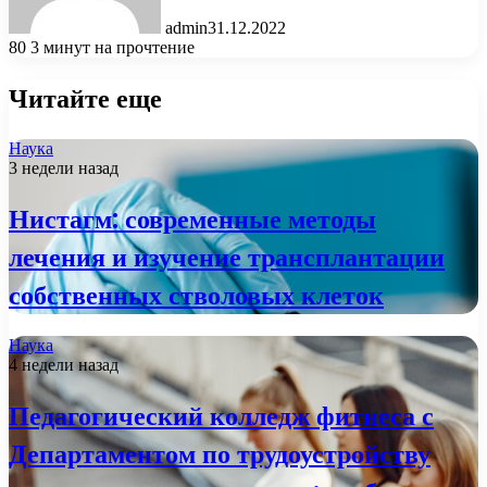
admin
31.12.2022
80
3 минут на прочтение
Читайте еще
Наука
3 недели назад
Нистагм: современные методы
лечения и изучение трансплантации
собственных стволовых клеток
Наука
4 недели назад
Педагогический колледж фитнеса с
Департаментом по трудоустройству