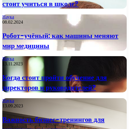
стоит учиться в школе?
Наука
08.02.2024
Робот-учёный: как машины меняют
мир медицины
Наука
13.11.2023
Когда стоит пройти обучение для
директоров и руководителей?
Наука
13.09.2023
Важность бизнес-тренингов для