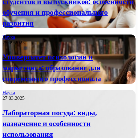
студентов и выпускников: особенности
обучения и профессионального
развития
Наука
25.09.2025
Университет психологии и
маркетинга: образование для
современного профессионала
Наука
27.03.2025
Лабораторная посуда: виды,
назначение и особенности
использования