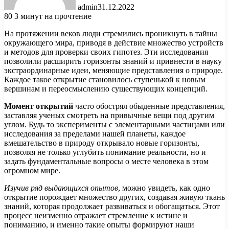
admin
31.12.2022
80
3 минут на прочтение
На протяжении веков люди стремились проникнуть в тайны
окружающего мира, приводя в действие множество устройств
и методов для проверки своих гипотез. Эти исследования
позволили расширить горизонты знаний и привнести в науку
экстраординарные идеи, меняющие представления о природе.
Каждое такое открытие становилось ступенькой к новым
вершинам и переосмыслению существующих концепций.
Момент открытий
часто обострял обыденные представления,
заставляя ученых смотреть на привычные вещи под другим
углом. Будь то эксперименты с элементарными частицами или
исследования за пределами нашей планеты, каждое
вмешательство в природу открывало новые горизонты,
позволяя не только углубить понимание реальности, но и
задать фундаментальные вопросы о месте человека в этом
огромном мире.
Изучив ряд выдающихся опытов
, можно увидеть, как одно
открытие порождает множество других, создавая живую ткань
знаний, которая продолжает развиваться и обогащаться. Этот
процесс неизменно отражает стремление к истине и
пониманию, и именно такие опыты формируют наши