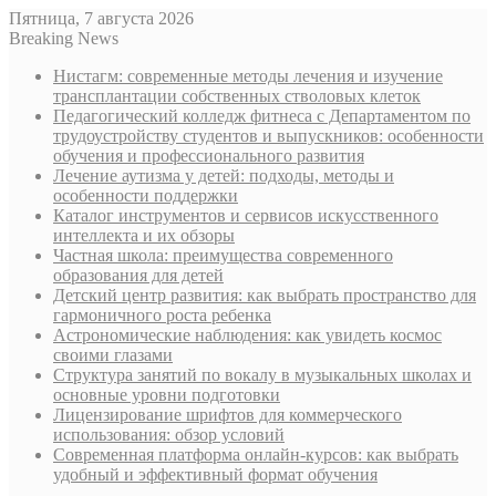
Пятница, 7 августа 2026
Breaking News
Нистагм: современные методы лечения и изучение
трансплантации собственных стволовых клеток
Педагогический колледж фитнеса с Департаментом по
трудоустройству студентов и выпускников: особенности
обучения и профессионального развития
Лечение аутизма у детей: подходы, методы и
особенности поддержки
Каталог инструментов и сервисов искусственного
интеллекта и их обзоры
Частная школа: преимущества современного
образования для детей
Детский центр развития: как выбрать пространство для
гармоничного роста ребенка
Астрономические наблюдения: как увидеть космос
своими глазами
Структура занятий по вокалу в музыкальных школах и
основные уровни подготовки
Лицензирование шрифтов для коммерческого
использования: обзор условий
Современная платформа онлайн-курсов: как выбрать
удобный и эффективный формат обучения