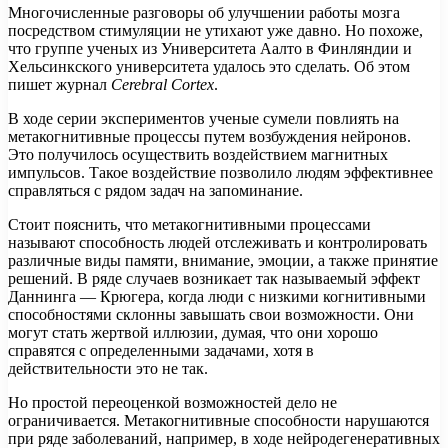
Многочисленные разговоры об улучшении работы мозга
посредством стимуляции не утихают уже давно. Но похоже,
что группе ученых из Университета Аалто в Финляндии и
Хельсинкского университета удалось это сделать. Об этом
пишет журнал
Cerebral Cortex
.
В ходе серии
экспериментов ученые сумели повлиять на
метакогнитивные процессы путем возбуждения нейронов.
Это получилось осуществить воздействием магнитных
импульсов. Такое воздействие позволило людям эффективнее
справляться с рядом задач на запоминание.
Стоит пояснить, что метакогнитивными процессами
называют способность людей отслеживать и контролировать
различные виды памяти, внимание, эмоции, а также принятие
решений. В ряде случаев возникает так называемый эффект
Даннинга — Крюгера, когда люди с низкими когнитивными
способностями склонны завышать свои возможности. Они
могут стать жертвой иллюзии, думая, что они хорошо
справятся с определенными задачами, хотя в
действительности это не так.
Но простой переоценкой возможностей дело не
ограничивается. Метакогнитивные способности нарушаются
при ряде заболеваний, например, в ходе нейродегенеративных