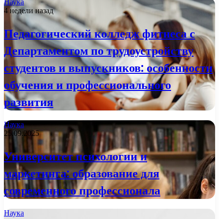
Наука
4 недели назад
Педагогический колледж фитнеса с
Департаментом по трудоустройству
студентов и выпускников: особенности
обучения и профессионального
развития
Наука
25.09.2025
Университет психологии и
маркетинга: образование для
современного профессионала
Наука