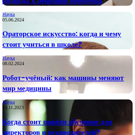
подходы к решению проблемы
Наука
05.06.2024
Ораторское искусство: когда и чему
стоит учиться в школе?
Наука
08.02.2024
Робот-учёный: как машины меняют
мир медицины
Наука
13.11.2023
Когда стоит пройти обучение для
директоров и руководителей?