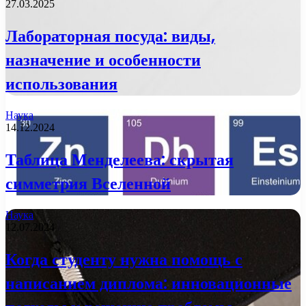
27.03.2025
Лабораторная посуда: виды,
назначение и особенности
использования
Наука
14.12.2024
Таблица Менделеева: скрытая
симметрия Вселенной
Наука
12.07.2024
Когда студенту нужна помощь с
написанием диплома: инновационные