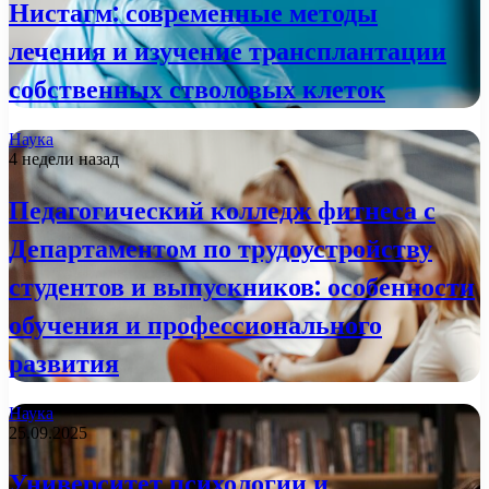
Нистагм: современные методы
лечения и изучение трансплантации
собственных стволовых клеток
Наука
4 недели назад
Педагогический колледж фитнеса с
Департаментом по трудоустройству
студентов и выпускников: особенности
обучения и профессионального
развития
Наука
25.09.2025
Университет психологии и