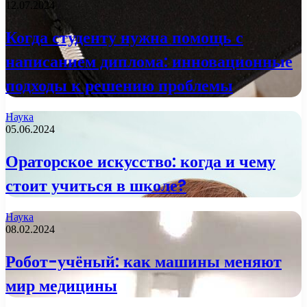
12.07.2024
Когда студенту нужна помощь с
написанием диплома: инновационные
подходы к решению проблемы
Наука
05.06.2024
Ораторское искусство: когда и чему
стоит учиться в школе?
Наука
08.02.2024
Робот-учёный: как машины меняют
мир медицины