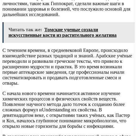
личностями, такие как Гиппократ, сделали важные шаги в
понимании здоровья и болезней, что послужило основой для
дальнейших исследований.
Читать так же:
Томские ученые создали
искусственные кости из растительного желатина
С течением времени, в средневековой Европе, происходило
взаимодействие разных традиций и знаний. Арабские учёные
переводили и развивали греческие тексты, что привело к
расширению мудрости и практик. В это время возникали
первые аптекарские заведения, где профессионалы начали
систематизировать и продавать подготовленные смеси и
отвары.
С начала нового времени начинается активное изучение
химических процессов и физических свойств веществ.
Появление научного метода дало толчок к созданию более
сложных формул иUnderstanding их свойства. В
девятнадцатом веке, с открытиями таких учёных, как Пастер
и Кох, началось глубинное понимание микробиологии, что
открыло новые горизонты для борьбы с инфекциями.