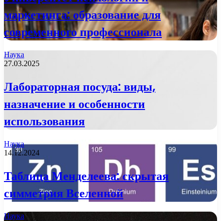
маркетинга: образование для
современного профессионала
Наука
27.03.2025
Лабораторная посуда: виды,
назначение и особенности
использования
Наука
14.12.2024
Таблица Менделеева: скрытая
симметрия Вселенной
Наука