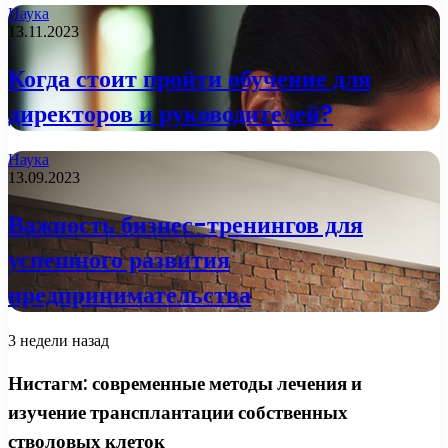
Наука
13.11.2023
Когда стоит пройти обучение для
директоров и руководителей?
Наука
13.09.2023
Важность бизнес-тренингов для
успешного развития
предпринимательства
3 недели назад
Нистагм: современные методы лечения и
изучение трансплантации собственных
стволовых клеток