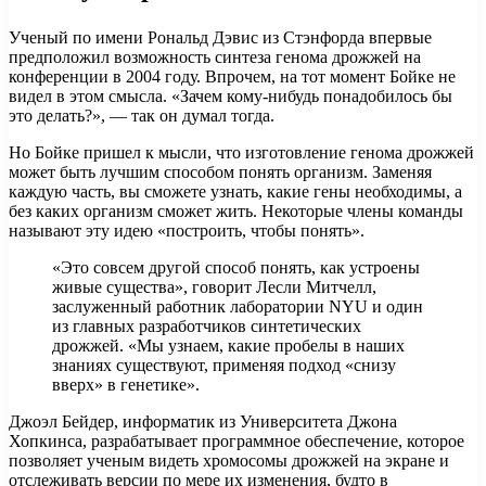
Ученый по имени Рональд Дэвис из Стэнфорда впервые
предположил возможность синтеза генома дрожжей на
конференции в 2004 году. Впрочем, на тот момент Бойке не
видел в этом смысла. «Зачем кому-нибудь понадобилось бы
это делать?», — так он думал тогда.
Но Бойке пришел к мысли, что изготовление генома дрожжей
может быть лучшим способом понять организм. Заменяя
каждую часть, вы сможете узнать, какие гены необходимы, а
без каких организм сможет жить. Некоторые члены команды
называют эту идею «построить, чтобы понять».
«Это совсем другой способ понять, как устроены
живые существа», говорит Лесли Митчелл,
заслуженный работник лаборатории NYU и один
из главных разработчиков синтетических
дрожжей. «Мы узнаем, какие пробелы в наших
знаниях существуют, применяя подход «снизу
вверх» в генетике».
Джоэл Бейдер, информатик из Университета Джона
Хопкинса, разрабатывает программное обеспечение, которое
позволяет ученым видеть хромосомы дрожжей на экране и
отслеживать версии по мере их изменения, будто в