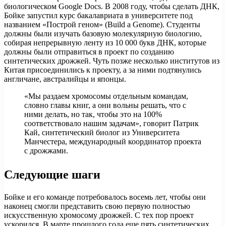
биологическом Google Docs. В 2008 году, чтобы сделать ДНК,
Бойке запустил курс бакалавриата в университете под
названием «Построй геном» (Build a Genome). Студенты
должны были изучать базовую молекулярную биологию,
собирая непрерывную ленту из 10 000 букв ДНК, которые
должны были отправиться в проект по созданию
синтетических дрожжей. Чуть позже несколько институтов из
Китая присоединились к проекту, а за ними подтянулись
англичане, австралийцы и японцы.
«Мы раздаем хромосомы отдельным командам,
словно главы книг, а они вольны решать, что с
ними делать, но так, чтобы это на 100%
соответствовало нашим задачам», говорит Патрик
Кай, синтетический биолог из Университета
Манчестера, международный координатор проекта
с дрожжами.
Следующие шаги
Бойке и его команде потребовалось восемь лет, чтобы они
наконец смогли представить свою первую полностью
искусственную хромосому дрожжей. С тех пор проект
ускорился. В марте прошлого года еще пять синтетических