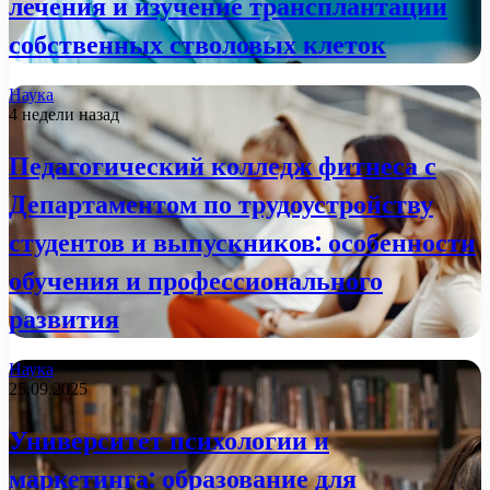
лечения и изучение трансплантации
собственных стволовых клеток
Наука
4 недели назад
Педагогический колледж фитнеса с
Департаментом по трудоустройству
студентов и выпускников: особенности
обучения и профессионального
развития
Наука
25.09.2025
Университет психологии и
маркетинга: образование для