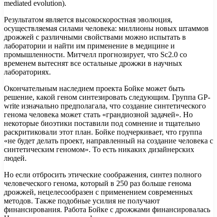
mediated evolution).
Результатом является высокоскоростная эволюция,
осуществляемая силами человека: миллионы новых штаммов
дрожжей с различными свойствами можно испытать в
лаборатории и найти им применение в медицине и
промышленности. Митчелл прогнозирует, что Sc2.0 со
временем вытеснят все остальные дрожжи в научных
лабораториях.
Окончательным наследием проекта Бойке может быть
решение, какой геном синтезировать следующим. Группа GP-
write изначально предполагала, что создание синтетического
генома человека может стать «грандиозной задачей». Но
некоторые биоэтики поставили под сомнение и тщательно
раскритиковали этот план. Бойке подчеркивает, что группа
«не будет делать проект, направленный на создание человека с
синтетическим геномом». То есть никаких дизайнерских
людей.
Но если отбросить этические соображения, синтез полного
человеческого генома, который в 250 раз больше генома
дрожжей, нецелесообразен с применением современных
методов. Также подобные усилия не получают
финансирования. Работа Бойке с дрожжами финансировалась