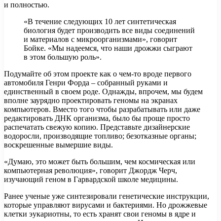
и полностью.
«В течение следующих 10 лет синтетическая
биология будет производить все виды соединений
и материалов с микроорганизмами», говорит
Бойке. «Мы надеемся, что наши дрожжи сыграют
в этом большую роль».
Подумайте об этом проекте как о чем-то вроде первого
автомобиля Генри Форда – собранный руками и
единственный в своем роде. Однажды, впрочем, мы будем
вполне заурядно проектировать геномы на экранах
компьютеров. Вместо того чтобы разрабатывать или даже
редактировать ДНК организма, было бы проще просто
распечатать свежую копию. Представьте дизайнерские
водоросли, производящие топливо; безотказные органы;
воскрешенные вымершие виды.
«Думаю, это может быть большим, чем космическая или
компьютерная революция», говорит Джордж Черч,
изучающий геном в Гарвардской школе медицины.
Ранее ученые уже синтезировали генетические инструкции,
которые управляют вирусами и бактериями. Но дрожжевые
клетки эукариотны, то есть хранят свои геномы в ядре и