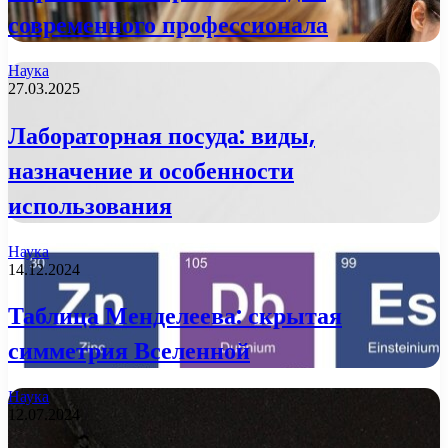
современного профессионала
Наука
27.03.2025
Лабораторная посуда: виды,
назначение и особенности
использования
Наука
14.12.2024
Таблица Менделеева: скрытая
симметрия Вселенной
Наука
12.07.2024