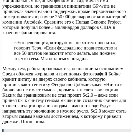
Национальным научным фондом и академическими
учреждениями, но грандиозная инициатива GP-write не
привлекла значительной поддержки, кроме первоначального
пожертвования в размере 250 000 долларов от компьютерной
компании Autodesk. Сравните это с Human Genome Project,
который получил более 3 миллиардов долларов США в
качестве финансирования.
«Это революция, которую мы не хотим проспать»,
говорит Черч. «Если федеральное правительство и
все 50 штатов не захотят этого делать, мы пожнем
то, что сеем. Мы останемся позади».
Между тем, работа продолжается, основание за основанием.
Среди обложек журналов и групповых фотографий Бойке
хранит цитату на дверях своего кабинета, которую
приписывают генетику Феодосию Добжанскому: «Ничто в
биологии не имеет смысла, кроме как в свете эволюции».
Каким бы грандиозным не стал проект Sc2.0 – даже если
привел бы к синтезу генома мыши или созданию свиней для
трансплантации органов людям – именно люди будут
направлять эту эволюцию в нужное русло. Sc2.0 может стать
вторым самым важным достижением, к которому привели
дрожжи. После пива.