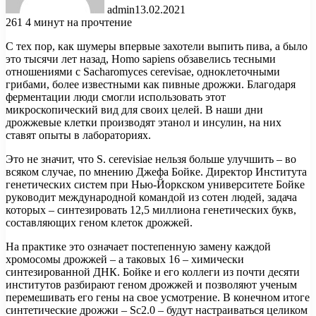
admin
13.02.2021
261
4 минут на прочтение
С тех пор, как шумеры впервые захотели выпить пива, а было
это тысячи лет назад, Homo sapiens обзавелись тесными
отношениями с Sacharomyces cerevisae, одноклеточными
грибами, более известными как пивные дрожжи. Благодаря
ферментации люди смогли использовать этот
микроскопический вид для
своих целей. В наши дни
дрожжевые клетки производят этанол и инсулин, на них
ставят опыты в лабораториях.
Это не значит, что S. cerevisiae нельзя больше улучшить – во
всяком случае, по мнению Джефа Бойке. Директор Института
генетических систем при Нью-Йоркском университете Бойке
руководит международной командой из сотен людей, задача
которых – синтезировать 12,5 миллиона генетических букв,
составляющих геном клеток дрожжей.
На практике это означает постепенную замену каждой
хромосомы дрожжей – а таковых 16 – химически
синтезированной ДНК. Бойке и его коллеги из почти десяти
институтов разбирают геном дрожжей и позволяют ученым
перемешивать его гены на свое усмотрение. В конечном итоге
синтетические дрожжи – Sc2.0 – будут настраиваться целиком