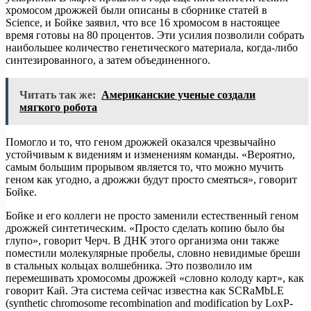
хромосом дрожжей были описаны в сборнике статей в
Science, и Бойке заявил, что все 16 хромосом в настоящее
время готовы на 80 процентов. Эти усилия позволили собрать
наибольшее количество генетического материала, когда-либо
синтезированного, а затем объединенного.
Читать так же:
Американские ученые создали
мягкого робота
Помогло и то, что геном дрожжей оказался чрезвычайно
устойчивым к видениям и изменениям команды. «Вероятно,
самым большим прорывом является то, что можно мучить
геном как угодно, а дрожжи будут просто смеяться», говорит
Бойке.
Бойке и его коллеги не просто заменили естественный геном
дрожжей синтетическим. «Просто сделать копию было бы
глупо», говорит Черч. В ДНК этого организма они также
поместили молекулярные пробелы, словно невидимые бреши
в стальных кольцах волшебника. Это позволило им
перемешивать хромосомы дрожжей «словно колоду карт», как
говорит Кай. Эта система сейчас известна как SCRaMbLE
(synthetic chromosome recombination and modification by LoxP-