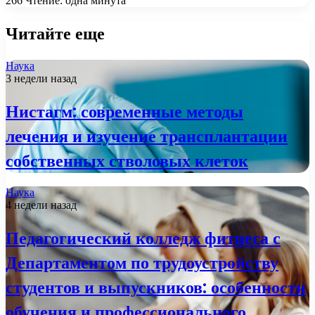
266
Чтение: одна минута
Читайте еще
Наука
3 недели назад
Нистагм: современные методы
лечения и изучение трансплантации
собственных стволовых клеток
Наука
4 недели назад
Педагогический колледж фитнеса с
Департаментом по трудоустройству
студентов и выпускников: особенности
обучения и профессионального