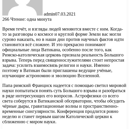
admin
07.03.2021
266
Чтение: одна минута
Время течёт, и взгляды людей меняются вместе с ним. Когда-
то за разговоры о космосе и круглой форме Земли вас могли
сурово наказать, но в наши дни против научных фактов идти
становится всё сложнее. И это прекрасно понимают
официальные лица Ватикана, особенно после того, как
Римско-католическая церковь признала реальность Большого
взрыва. Теперь перед священнослужителями стоит непростая
задача: усилить взаимосвязь религии и науки. Именно
поэтому в Ватикан были приглашены ведущие учёные,
изучающие астрономию и эволюцию Вселенной.
Папа римский Франциск надеется с помощью светил мировой
науки попытаться понять суть Большого взрыва и разобраться
в ряде интересующих его вопросов. Астрофизики со всего
света соберутся в Ватиканской обсерватории, чтобы обсудить
чёрные дыры, гравитационные волны и пространственно-
временные сингулярности. Конференция продлится ровно
неделю и станет первым шагом Католической церкви к
сближению с миром науки.