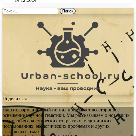
14.12.2024
Найти:
Поделиться
Наш информационный портал предлагает всестороннее
освещение научной тематики. Мы рассказываем о новейших
технологиях, космических открытиях, медицинских
исследованиях, экологических проблемах и других
актуальных темах.