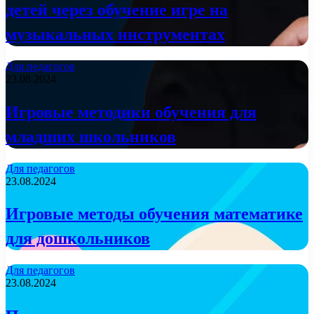
детей через обучение игре на
музыкальных инструментах
Для педагогов
23.08.2024
Игровые методики обучения для
младших школьников
Для педагогов
23.08.2024
Игровые методы обучения математике
для дошкольников
Для педагогов
23.08.2024