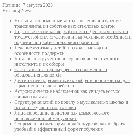
Пятница, 7 августа 2026
Breaking News
Нистагм: современные методы лечения и изучение
трансплантации собственных стволовых клеток
Педагогический колледж фитнеса с Департаментом по
трудоустройству студентов и выпускников: особенности
обучения и профессионального развития
Лечение аутизма у детей: подходы, методы и
особенности поддержки
Каталог инструментов и сервисов искусственного
интеллекта и их обзоры
Частная школа: преимущества современного
образования для детей
Детский центр развития: как выбрать пространство для
гармоничного роста ребенка
Астрономические наблюдения: как увидеть космос
своими глазами
Структура занятий по вокалу в музыкальных школах и
основные уровни подготовки
Лицензирование шрифтов для коммерческого
использования: обзор условий
Современная платформа онлайн-курсов: как выбрать
удобный и эффективный формат обучения