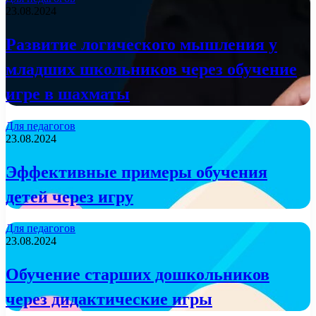
23.08.2024
Развитие логического мышления у
младших школьников через обучение
игре в шахматы
Для педагогов
23.08.2024
Эффективные примеры обучения
детей через игру
Для педагогов
23.08.2024
Обучение старших дошкольников
через дидактические игры