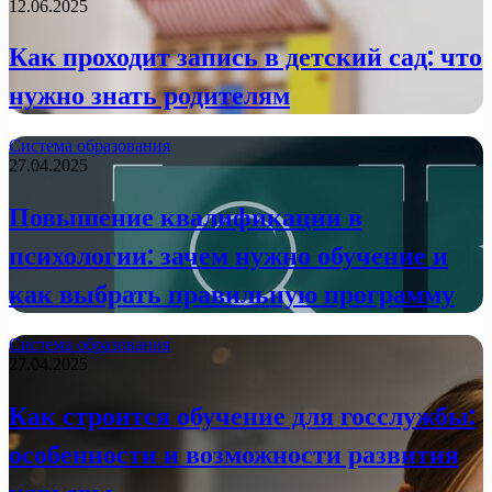
12.06.2025
Как проходит запись в детский сад: что
нужно знать родителям
Система образования
27.04.2025
Повышение квалификации в
психологии: зачем нужно обучение и
как выбрать правильную программу
Система образования
27.04.2025
Как строится обучение для госслужбы:
особенности и возможности развития