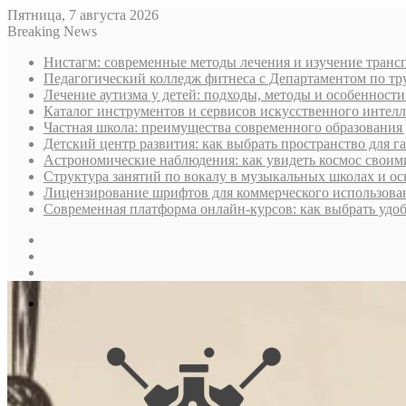
Пятница, 7 августа 2026
Breaking News
Нистагм: современные методы лечения и изучение транс
Педагогический колледж фитнеса с Департаментом по тру
Лечение аутизма у детей: подходы, методы и особенност
Каталог инструментов и сервисов искусственного интелл
Частная школа: преимущества современного образования 
Детский центр развития: как выбрать пространство для г
Астрономические наблюдения: как увидеть космос своим
Структура занятий по вокалу в музыкальных школах и о
Лицензирование шрифтов для коммерческого использован
Современная платформа онлайн-курсов: как выбрать уд
Sidebar
Случайная
статья
Log
In
Меню