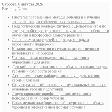
Суббота, 8 августа 2026
Breaking News
Нистагм: современные методы лечения и изучение
трансплантации собственных стволовых клеток
Педагогический колледж фитнеса с Департаментом по
трудоустройству студентов и выпускников: особенности
обучения и профессионального развития
Лечение аутизма у детей: подходы, методы и
особенности поддержки
Каталог инструментов и сервисов искусственного
интеллекта и их обзоры
Частная школа: преимущества современного
образования для детей
Детский центр развития: как выбрать пространство для
гармоничного роста ребенка
Астрономические наблюдения: как увидеть космос
своими глазами
Структура занятий по вокалу в музыкальных школах и
основные уровни подготовки
Лицензирование шрифтов для коммерческого
использования: обзор условий
Современная платформа онлайн-курсов: как выбрать
удобный и эффективный формат обучения