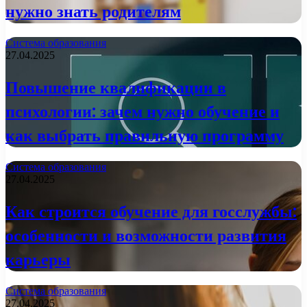
нужно знать родителям
Система образования
27.04.2025
Повышение квалификации в
психологии: зачем нужно обучение и
как выбрать правильную программу
Система образования
27.04.2025
Как строится обучение для госслужбы:
особенности и возможности развития
карьеры
Система образования
27.04.2025