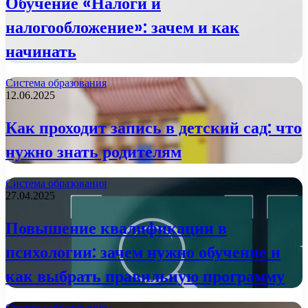
Обучение «Налоги и
налогообложение»: зачем и как
начинать
Система образования
12.06.2025
Как проходит запись в детский сад: что
нужно знать родителям
Система образования
27.04.2025
Повышение квалификации в
психологии: зачем нужно обучение и
как выбрать правильную программу
Система образования