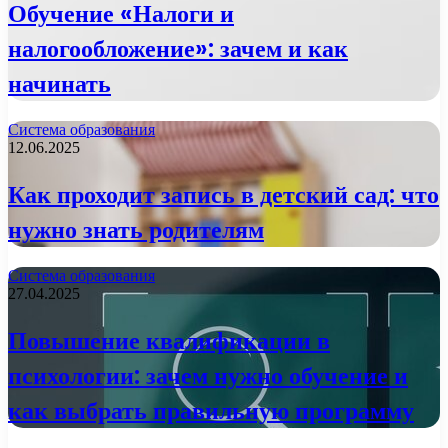
Обучение «Налоги и
налогообложение»: зачем и как
начинать
Система образования
12.06.2025
Как проходит запись в детский сад: что
нужно знать родителям
Система образования
27.04.2025
Повышение квалификации в
психологии: зачем нужно обучение и
как выбрать правильную программу