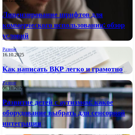
08.12.2025
Лицензирование шрифтов для
коммерческого использования: обзор
условий
Разное
16.10.2025
Как написать ВКР легко и грамотно
Разное
06.10.2025
Развитие детей с аутизмом: какое
оборудование выбрать для сенсорной
интеграции