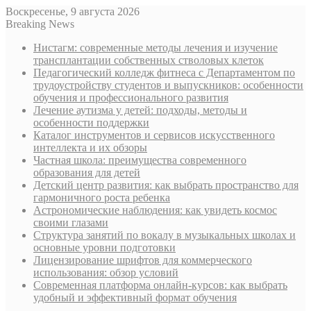
Воскресенье, 9 августа 2026
Breaking News
Нистагм: современные методы лечения и изучение
трансплантации собственных стволовых клеток
Педагогический колледж фитнеса с Департаментом по
трудоустройству студентов и выпускников: особенности
обучения и профессионального развития
Лечение аутизма у детей: подходы, методы и
особенности поддержки
Каталог инструментов и сервисов искусственного
интеллекта и их обзоры
Частная школа: преимущества современного
образования для детей
Детский центр развития: как выбрать пространство для
гармоничного роста ребенка
Астрономические наблюдения: как увидеть космос
своими глазами
Структура занятий по вокалу в музыкальных школах и
основные уровни подготовки
Лицензирование шрифтов для коммерческого
использования: обзор условий
Современная платформа онлайн-курсов: как выбрать
удобный и эффективный формат обучения