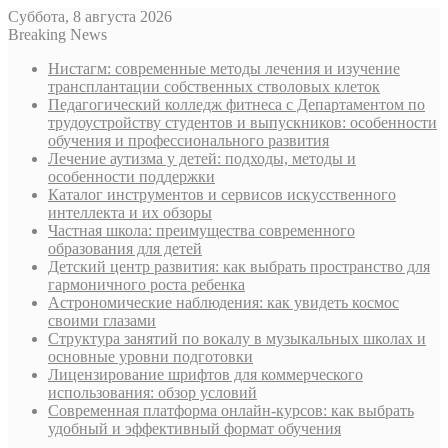
Суббота, 8 августа 2026
Breaking News
Нистагм: современные методы лечения и изучение
трансплантации собственных стволовых клеток
Педагогический колледж фитнеса с Департаментом по
трудоустройству студентов и выпускников: особенности
обучения и профессионального развития
Лечение аутизма у детей: подходы, методы и
особенности поддержки
Каталог инструментов и сервисов искусственного
интеллекта и их обзоры
Частная школа: преимущества современного
образования для детей
Детский центр развития: как выбрать пространство для
гармоничного роста ребенка
Астрономические наблюдения: как увидеть космос
своими глазами
Структура занятий по вокалу в музыкальных школах и
основные уровни подготовки
Лицензирование шрифтов для коммерческого
использования: обзор условий
Современная платформа онлайн-курсов: как выбрать
удобный и эффективный формат обучения