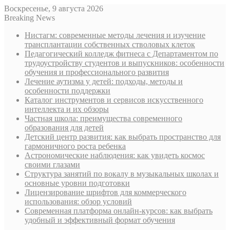
Воскресенье, 9 августа 2026
Breaking News
Нистагм: современные методы лечения и изучение
трансплантации собственных стволовых клеток
Педагогический колледж фитнеса с Департаментом по
трудоустройству студентов и выпускников: особенности
обучения и профессионального развития
Лечение аутизма у детей: подходы, методы и
особенности поддержки
Каталог инструментов и сервисов искусственного
интеллекта и их обзоры
Частная школа: преимущества современного
образования для детей
Детский центр развития: как выбрать пространство для
гармоничного роста ребенка
Астрономические наблюдения: как увидеть космос
своими глазами
Структура занятий по вокалу в музыкальных школах и
основные уровни подготовки
Лицензирование шрифтов для коммерческого
использования: обзор условий
Современная платформа онлайн-курсов: как выбрать
удобный и эффективный формат обучения