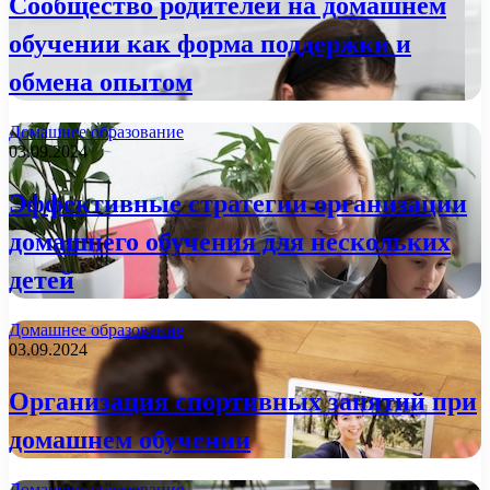
Сообщество родителей на домашнем
обучении как форма поддержки и
обмена опытом
Домашнее образование
03.09.2024
Эффективные стратегии организации
домашнего обучения для нескольких
детей
Домашнее образование
03.09.2024
Организация спортивных занятий при
домашнем обучении
Домашнее образование