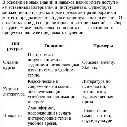
В освоении новых знаний и навыков важно иметь доступ к
качественным материалам и инструментам. Существует
множество платформ, которые предлагают разнообразный
контент, предназначенный для индивидуального изучения. От
онлайн-курсов до специализированных приложений – выбор
ресурсов может значительно повлиять на эффективность
процесса и motivate продолжать изучение.
Тип
Описание
Примеры
ресурса
Платформы с
видеолекциями и
Онлайн-
Coursera, Udemy,
заданиями, позволяющими
курсы
Skillbox
изучать темы в удобном
темпе.
Классические и
Литература по
современные издания,
психологии,
Книги и
обеспечивающие
технологии,
литература
углубленное понимание
художественная
предмета.
проза
Аудиоформат,
Подкасты по
позволяющий изучать
Подкасты
саморазвитию,
интересующие темы в
науке, культуре
удобное время.