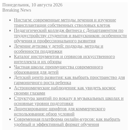
Понедельник, 10 августа 2026
Breaking News
Нистагм: современные методы лечения и изучение
трансплантации собственных стволовых клеток
Педагогический колледж фитнеса с Департаментом по
трудоустройству студентов и выпускников: особенности
обучения и профессионального развития
Лечение аутизма у детей: подходы, методы и
особенности поддержки
Каталог инструментов и сервисов искусственного
интеллекта и их обзоры
Частная школа: преимущества современного
образования для детей
Детский центр развития: как выбрать пространство для
гармоничного роста ребенка
Астрономические наблюдения: как увидеть космос
своими глазами
Структура занятий по вокалу в музыкальных школах и
основные уровни подготовки
Лицензирование шрифтов для коммерческого
использования: обзор условий
Современная платформа онлайн-курсов: как выбрать
удобный и эффективный формат обучения