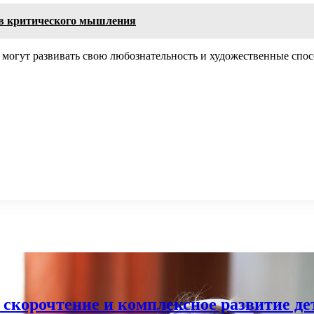
в критического мышления
и могут развивать свою любознательность и художественные спо
 скорочтение и комплексное развитие де