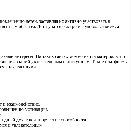
влечению детей, заставляя их активно участвовать в
венным образом. Дети учатся быстро и с удовольствием, а
разные интересы. На таких сайтах можно найти материалы по
освоения знаний увлекательным и доступным. Такие платформы
ься впечатлениями.
т и взаимодействие.
и повышению мотивации.
.
андный дух, так и творческие способности.
мся и увлекательным.