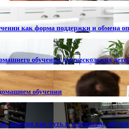
учении как форма поддержки и обмена о
омашнего обучения для нескольких дете
 домашнем обучении
ые занятия как путь к успешному обуче