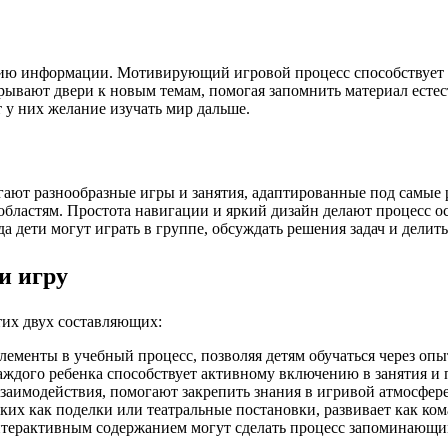
ю информации. Мотивирующий игровой процесс способствует во
ывают двери к новым темам, помогая запомнить материал естест
у них желание изучать мир дальше.
ают разнообразные игры и занятия, адаптированные под самые 
областям. Простота навигации и яркий дизайн делают процесс 
а дети могут играть в группе, обсуждать решения задач и делит
и игру
тих двух составляющих:
ементы в учебный процесс, позволяя детям обучаться через опы
аждого ребенка способствует активному включению в занятия 
заимодействия, помогают закрепить знания в игривой атмосфере
ких как поделки или театральные постановки, развивает как ком
терактивным содержанием могут сделать процесс запоминающи