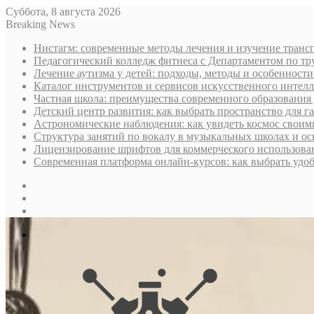
Суббота, 8 августа 2026
Breaking News
Нистагм: современные методы лечения и изучение транс
Педагогический колледж фитнеса с Департаментом по тру
Лечение аутизма у детей: подходы, методы и особенност
Каталог инструментов и сервисов искусственного интелл
Частная школа: преимущества современного образования 
Детский центр развития: как выбрать пространство для г
Астрономические наблюдения: как увидеть космос своим
Структура занятий по вокалу в музыкальных школах и о
Лицензирование шрифтов для коммерческого использован
Современная платформа онлайн-курсов: как выбрать уд
Sidebar
Случайная
статья
Log
In
Меню