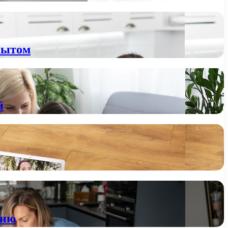
пытом
й
нию