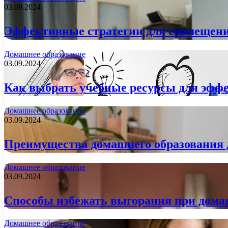
03.09.2024
Эффективные стратегии для совмещени
Домашнее образование
03.09.2024
Как выбрать учебные ресурсы для эфф
Домашнее образование
03.09.2024
Преимущества домашнего образования 
Домашнее образование
03.09.2024
Способы избежать выгорания при дома
Домашнее образование