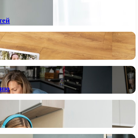
тей
нию