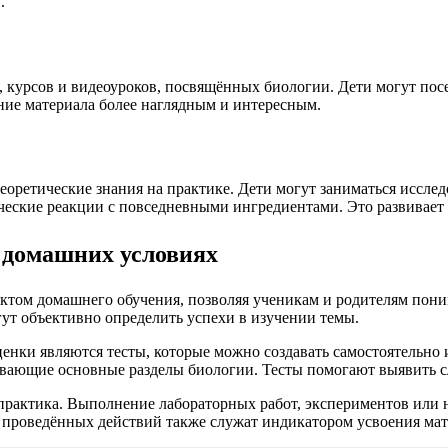
.
 курсов и видеоуроков, посвящённых биологии. Дети могут пос
ение материала более наглядным и интересным.
оретические знания на практике. Дети могут заниматься исслед
ческие реакции с повседневными ингредиентами. Это развивает
 домашних условиях
том домашнего обучения, позволяя ученикам и родителям поним
ут объективно определить успехи в изучении темы.
нки являются тесты, которые можно создавать самостоятельно 
тывающие основные разделы биологии. Тесты помогают выявить сл
и практика. Выполнение лабораторных работ, экспериментов или
из проведённых действий также служат индикатором усвоения мат