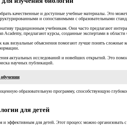
 для изучения биологии
рать качественные и доступные учебные материалы. Это может 
труктурированными и сопоставимыми с образовательными станд
нативу традиционным учебникам. Они часто предлагают интерак
n Academy, предлагают курсы, созданные экспертами в области
ак как визуальные объяснения помогают лучше понять сложные
формации.
чения актуальных исследований и новейших открытий. Это помо
поиска научных публикаций.
 обучении
ноценную образовательную программу, способствующую глубоко
логии для детей
м и эффективным для детей. Этот процесс можно организовать 