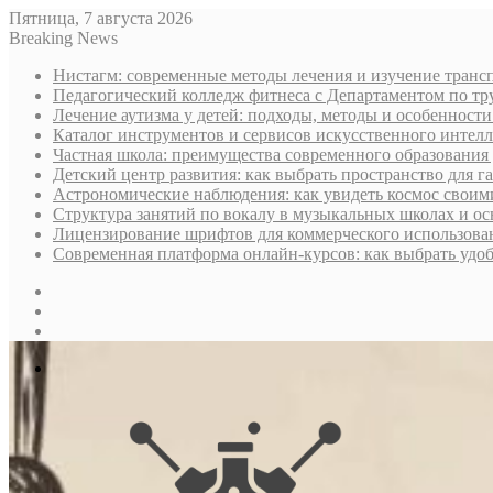
Пятница, 7 августа 2026
Breaking News
Нистагм: современные методы лечения и изучение транс
Педагогический колледж фитнеса с Департаментом по тру
Лечение аутизма у детей: подходы, методы и особенност
Каталог инструментов и сервисов искусственного интелл
Частная школа: преимущества современного образования 
Детский центр развития: как выбрать пространство для г
Астрономические наблюдения: как увидеть космос своим
Структура занятий по вокалу в музыкальных школах и о
Лицензирование шрифтов для коммерческого использован
Современная платформа онлайн-курсов: как выбрать уд
Sidebar
Случайная
статья
Log
In
Меню