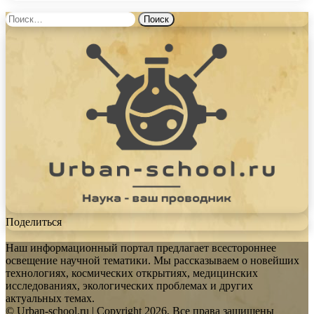
Найти:
Поделиться
Наш информационный портал предлагает всестороннее
освещение научной тематики. Мы рассказываем о новейших
технологиях, космических открытиях, медицинских
исследованиях, экологических проблемах и других
актуальных темах.
© Urban-school.ru | Copyright 2026, Все права защищены