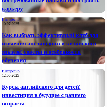
востребованные навыки и построить
карьеру
Интересно
10.07.2025
Как выбрать эффективный клуб для
изучения английского и китайского
языков: советы и особенности
обучения
Интересно
12.06.2025
Курсы английского для детей:
инвестиция в будущее с раннего
возраста