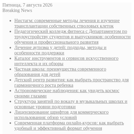
Пятница, 7 августа 2026
Breaking News
Нистагм: современные методы лечения и изучение
трансплантации собственных стволовых клеток
Педагогический колледж фитнеса с Департаментом по
трудоустройству студентов и выпускников: особенности
обучения и профессионального развития
Лечение аутизма у детей: подходы, методы и
особенности поддержки
Каталог инструментов и сервисов искусственного
интеллекта и их обзоры
Частная школа: преимущества современного
образования для детей
Детский центр развития: как выбрать пространство для
гармоничного роста ребенка
Астрономические наблюдения: как увидеть космос
своими глазами
Структура занятий по вокалу в музыкальных школах и
основные уровни подготовки
Лицензирование шрифтов для коммерческого
использования: обзор условий
Современная платформа онлайн-курсов: как выбрать
удобный и эффективный формат обучения