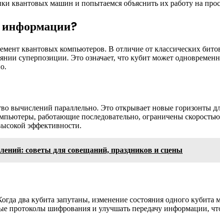
ки квантовых машин и попытаемся объяснить их работу на прос
у информации?
мент квантовых компьютеров. В отличие от классических битов,
нии суперпозиции. Это означает, что кубит может одновременно
о.
во вычислений параллельно. Это открывает новые горизонты дл
мпьютеры, работающие последовательно, ограничены скоростью 
высокой эффективности.
лений: советы для совещаний, праздников и сцены
Когда два кубита запутаны, изменение состояния одного кубита 
ные протоколы шифрования и улучшать передачу информации, чт