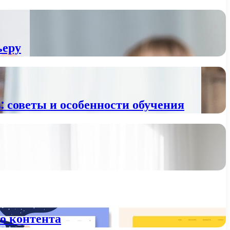
ьеру
 советы и особенности обучения
о контента