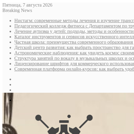
Пятница, 7 августа 2026
Breaking News
Нистагм: современные методы лечения и изучение транс
Педагогический колледж фитнеса с Департаментом по тру
Лечение аутизма у детей: подходы, методы и особенност
Каталог инструментов и сервисов искусственного интелл
Частная школа: преимущества современного образования 
Детский центр развития: как выбрать пространство для г
Астрономические наблюдения: как увидеть космос своим
Структура занятий по вокалу в музыкальных школах и о
Лицензирование шрифтов для коммерческого использован
Современная платформа онлайн-курсов: как выбрать уд
Sidebar
Случайная
статья
Log
In
Меню