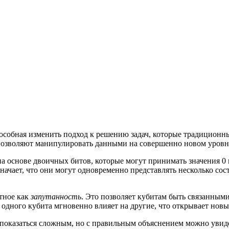
пособная изменить подход к решению задач, которые традицион
 позволяют манипулировать данными на совершенно новом уровн
 основе двоичных битов, которые могут принимать значения 0
значает, что они могут одновременно представлять несколько со
тное как
запутанность
. Это позволяет кубитам быть связанными
я одного кубита мгновенно влияет на другие, что открывает но
казаться сложным, но с правильным объяснением можно увидеть