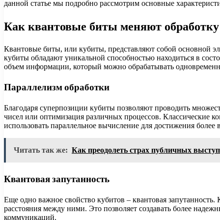
данной статье мы подробно рассмотрим основные характеристи
Как квантовые биты меняют обработк
Квантовые биты, или кубиты, представляют собой основной эле
кубиты обладают уникальной способностью находиться в состоя
объем информации, который можно обрабатывать одновременн
Параллелизм обработки
Благодаря суперпозиции кубиты позволяют проводить множест
чисел или оптимизация различных процессов. Классические ко
использовать параллельное вычисление для достижения более 
Читать так же:
Как преодолеть страх публичных выступ
Квантовая запутанность
Еще одно важное свойство кубитов – квантовая запутанность. 
расстояния между ними. Это позволяет создавать более надеж
коммуникаций.