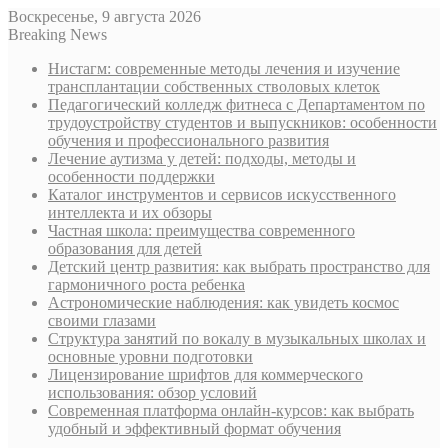
Воскресенье, 9 августа 2026
Breaking News
Нистагм: современные методы лечения и изучение
трансплантации собственных стволовых клеток
Педагогический колледж фитнеса с Департаментом по
трудоустройству студентов и выпускников: особенности
обучения и профессионального развития
Лечение аутизма у детей: подходы, методы и
особенности поддержки
Каталог инструментов и сервисов искусственного
интеллекта и их обзоры
Частная школа: преимущества современного
образования для детей
Детский центр развития: как выбрать пространство для
гармоничного роста ребенка
Астрономические наблюдения: как увидеть космос
своими глазами
Структура занятий по вокалу в музыкальных школах и
основные уровни подготовки
Лицензирование шрифтов для коммерческого
использования: обзор условий
Современная платформа онлайн-курсов: как выбрать
удобный и эффективный формат обучения