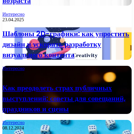
возраста
Интересно
23.04.2025
Шаблоны 2D-графики: как упростить
дизайн и ускорить разработку
визуального контента
Интересно
20.04.2025
Как преодолеть страх публичных
выступлений: советы для совещаний,
праздников и сцены
Интересно
08.12.2024