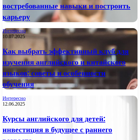
востребованные навыки и построить
карьеру
Интересно
10.07.2025
Как выбрать эффективный клуб для
изучения английского и китайского
языков: советы и особенности
обучения
Интересно
12.06.2025
Курсы английского для детей:
инвестиция в будущее с раннего