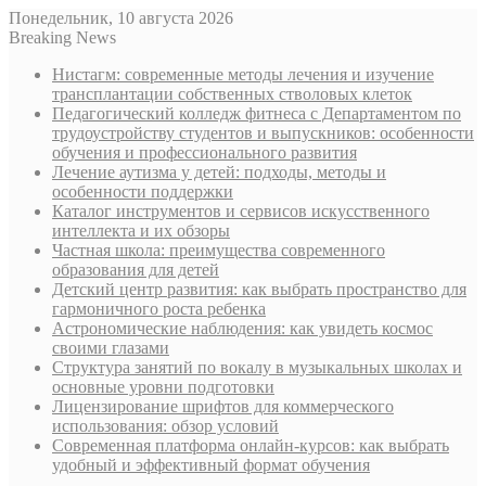
Понедельник, 10 августа 2026
Breaking News
Нистагм: современные методы лечения и изучение
трансплантации собственных стволовых клеток
Педагогический колледж фитнеса с Департаментом по
трудоустройству студентов и выпускников: особенности
обучения и профессионального развития
Лечение аутизма у детей: подходы, методы и
особенности поддержки
Каталог инструментов и сервисов искусственного
интеллекта и их обзоры
Частная школа: преимущества современного
образования для детей
Детский центр развития: как выбрать пространство для
гармоничного роста ребенка
Астрономические наблюдения: как увидеть космос
своими глазами
Структура занятий по вокалу в музыкальных школах и
основные уровни подготовки
Лицензирование шрифтов для коммерческого
использования: обзор условий
Современная платформа онлайн-курсов: как выбрать
удобный и эффективный формат обучения