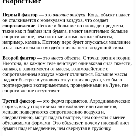
скоростью?
Первый фактор
— это
влияние воздуха
. Когда объект падает,
он сталкивается с молекулами воздуха, что создает
сопротивление
. Легкие и большие по площади предметы,
такие как п feathers или бумага, имеют значительно большее
сопротивление, чем плотные и компактные объекты,
например, камень. Поэтому перо будет опускаться медленнее
из-за значительного воздействия на него воздушной силы.
Второй фактор
— это
масса
объекта. С точки зрения теории
Ньютона, на каждом теле действует одинаковая сила тяжести,
однако, в зависимости от массы, взаимодействие с
сопротивлением воздуха может отличаться. Большие массы
падают быстрее в условиях отсутствия воздуха, что было
подтверждено экспериментами, проведёнными на Луне, где
сопротивление отсутствует.
Третий фактор
— это
форма
предметов. Аэродинамические
формы, как у спортивных автомобилей или самолетов,
меньше подвергаются сопротивлению воздуха и,
следовательно, могут падать быстрее, чем объекты с менее
обтекаемыми формами. Это объясняет, почему плоский лист
бумаги падает медленнее, чем свернутая в трубочку.