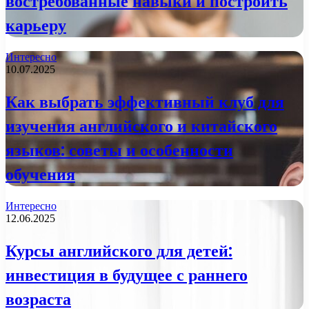
востребованные навыки и построить
карьеру
Интересно
10.07.2025
Как выбрать эффективный клуб для
изучения английского и китайского
языков: советы и особенности
обучения
Интересно
12.06.2025
Курсы английского для детей:
инвестиция в будущее с раннего
возраста