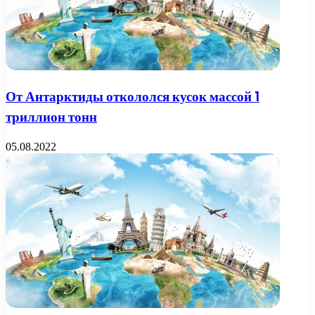
От Антарктиды откололся кусок массой 1
триллион тонн
05.08.2022