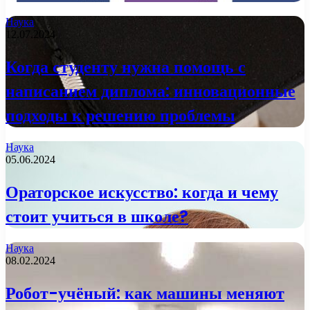
Наука
12.07.2024
Когда студенту нужна помощь с
написанием диплома: инновационные
подходы к решению проблемы
Наука
05.06.2024
Ораторское искусство: когда и чему
стоит учиться в школе?
Наука
08.02.2024
Робот-учёный: как машины меняют