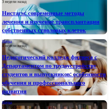
3 недели назад
Нистагм: современные методы
лечения и изучение трансплантации
собственных стволовых клеток
Наука
4 недели назад
Педагогический колледж фитнеса с
Департаментом по трудоустройству
студентов и выпускников: особенности
обучения и профессионального
развития
Наука
25.09.2025