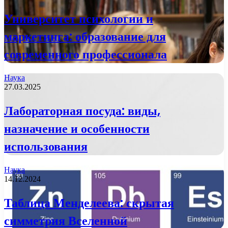
Университет психологии и
маркетинга: образование для
современного профессионала
Наука
27.03.2025
Лабораторная посуда: виды,
назначение и особенности
использования
Наука
14.12.2024
Таблица Менделеева: скрытая
симметрия Вселенной