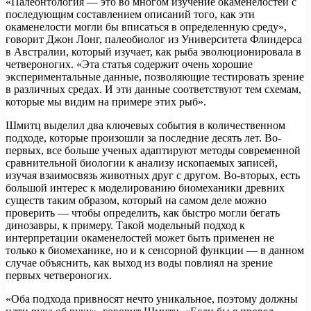
«Палеонтология — это во многом изучение окаменелостей с
последующим составлением описаний того, как эти
окаменелости могли бы вписаться в определенную среду»,
говорит Джон Лонг, палеобиолог из Университета Флиндерса
в Австралии, который изучает, как рыба эволюционировала в
четвероногих. «Эта статья содержит очень хорошие
экспериментальные данные, позволяющие тестировать зрение
в различных средах. И эти данные соответствуют тем схемам,
которые мы видим на примере этих рыб».
Шмитц выделил два ключевых события в количественном
подходе, которые произошли за последние десять лет. Во-
первых, все больше ученых адаптируют методы современной
сравнительной биологии к анализу ископаемых записей,
изучая взаимосвязь животных друг с другом. Во-вторых, есть
большой интерес к моделированию биомеханики древних
существ таким образом, который на самом деле можно
проверить — чтобы определить, как быстро могли бегать
динозавры, к примеру. Такой модельный подход к
интерпретации окаменелостей может быть применен не
только к биомеханике, но и к сенсорной функции — в данном
случае объяснить, как выход из воды повлиял на зрение
первых четвероногих.
«Оба подхода привносят нечто уникальное, поэтому должны