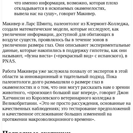
что именно информация, возможно, которая плохо
откладывается в ископаемых окаменелостях,
вывела нас на сушу», говорит Макивер.
Макивер и Ларс Шмитц, палеонтолог из Клермонт-Колледжа,
создали математические модели, которые исследуют, как
увеличение информации, доступной для обитающих в
воздухе существ, проявлялось бы в течение эонов в
увеличении размера глаз. Они описывают экспериментальные
данные, которые накопились в поддержку гипотезы, как они
называют, «буэна виста» («прекрасный вид» с испанского), в
PNAS.
Работа Макивера уже заслужила похвалу от экспертов в этой
области за инновационный и тщательный подход. Пока
палеонтологи долго размышляли о размере глаз в
окаменелостях и о том, что они могут рассказать нам о зрении
животного, «произошел большой шаг вперед», говорит Джон
Хатчинсон из Королевского ветеринарного колледжа в
Великобритании. «Это не просто рассуждения, основанные на
качественных наблюдениях; это тестирование предположений
и качественное отслеживание больших изменений на
протяжении макроэволюционного времени».