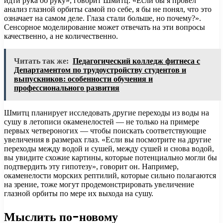
идти рука об руку», говорит Шмитц. «Если бы я провел
анализ глазной орбиты самой по себе, я бы не понял, что это
означает на самом деле. Глаза стали больше, но почему?».
Сенсорное моделирование может отвечать на эти вопросы
качественно, а не количественно.
Читать так же:
Педагогический колледж фитнеса с
Департаментом по трудоустройству студентов и
выпускников: особенности обучения и
профессионального развития
Шмитц планирует исследовать другие переходы из воды на
сушу в летописи окаменелостей — не только на примере
первых четвероногих — чтобы поискать соответствующие
увеличения в размерах глаз. «Если вы посмотрите на другие
переходы между водой и сушей, между сушей и снова водой,
вы увидите схожие картины, которые потенциально могли бы
подтвердить эту гипотезу», говорит он. Например,
окаменелости морских рептилий, которые сильно полагаются
на зрение, тоже могут продемонстрировать увеличение
глазной орбиты по мере их выхода на сушу.
Мыслить по-новому