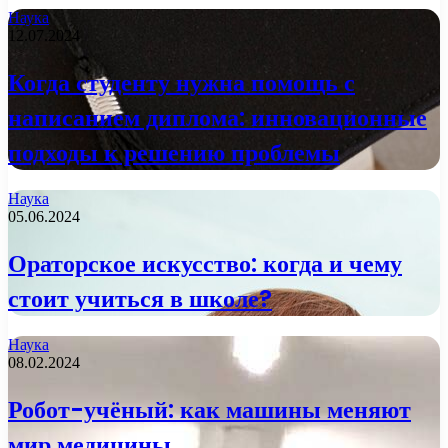
Наука
12.07.2024
Когда студенту нужна помощь с
написанием диплома: инновационные
подходы к решению проблемы
Наука
05.06.2024
Ораторское искусство: когда и чему
стоит учиться в школе?
Наука
08.02.2024
Робот-учёный: как машины меняют
мир медицины