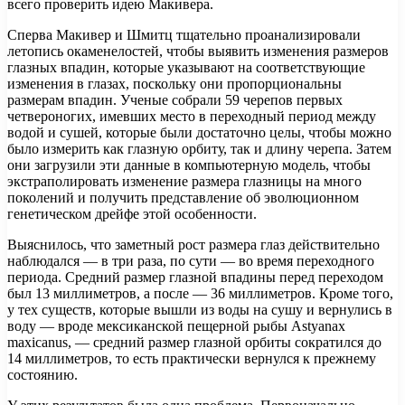
всего проверить идею Макивера.
Сперва Макивер и Шмитц тщательно проанализировали
летопись окаменелостей, чтобы выявить изменения размеров
глазных впадин, которые указывают на соответствующие
изменения в глазах, поскольку они пропорциональны
размерам впадин. Ученые собрали 59 черепов первых
четвероногих, имевших место в переходный период между
водой и сушей, которые были достаточно целы, чтобы можно
было измерить как глазную орбиту, так и длину черепа. Затем
они загрузили эти данные в компьютерную модель, чтобы
экстраполировать изменение размера глазницы на много
поколений и получить представление об эволюционном
генетическом дрейфе этой особенности.
Выяснилось, что заметный рост размера глаз действительно
наблюдался — в три раза, по сути — во время переходного
периода. Средний размер глазной впадины перед переходом
был 13 миллиметров, а после — 36 миллиметров. Кроме того,
у тех существ, которые вышли из воды на сушу и вернулись в
воду — вроде мексиканской пещерной рыбы Astyanax
maxicanus, — средний размер глазной орбиты сократился до
14 миллиметров, то есть практически вернулся к прежнему
состоянию.