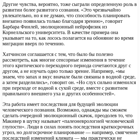
Другие чувства, вероятно, тоже сыграли определенную роль в
развитии более развитого сознания. «Это чрезвычайно
увлекательно, но я не думаю, что способность планировать
внезапно появилась только благодаря зрению», говорит
Барбара Финлей, эволюционный нейрофизик из
Корнелльского университета. В качестве примера она
указывает на то, как лосось полагается на обоняние во время
миграции вверх по течению.
Хатчинсон соглашается с тем, что было бы полезно
рассмотреть, как многие сенсорные изменения в течение
этого критического переходного периода сочетаются друг с
другом, а не изучать одно только зрение. Например, «мы
знаем, что запах и вкус вначале были связаны в водной среде,
а затем разделились», говорит он. «Но слух сильно изменился
при переходе от водной к сухой среде, вместе с развитием
правильного внешнего уха и других особенностей».
Эта работа имеет последствия для будущей эволюции
человеческого познания. Возможно, однажды мы сможем
сделать очередной эволюционный скачок, преодолев то, что
Макивер в шутку называет «палеоневрологией человеческой
глупости». Люди в силах понять последствия краткосрочных
угроз, но долгосрочное планирование — например, смягчение
последствий изменений климата — мы практически не