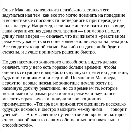
Опыт Макгивера-невролога неизбежно заставлял его
задуматься над тем, как все это могло повлиять на поведение
и когнитивные способности четвероногих при переходе из
воды на сушу. Например, если вы живете и охотитесь в воде,
ваша ограниченная дальность зрения — примерно на одну
длину тела вперед — означает, что вы живете в «реактивном
режиме»: у вас есть всего несколько миллисекунд на реакцию.
Все сводится к одной схеме. Вы либо съедите, либо будете
съедены, и лучше принимать решение быстро.
Но для наземного животного способность видеть дальше
означает, что у него есть гораздо больше времени, чтобы
оценить ситуацию и выработать лучшую стратегию действий,
будь оно хищником или жертвой. По мнению Макивера,
вероятно, первые наземные животные начали охоту на
наземную добычу реактивно, но со временем те, которые
могли выйти за рамки реактивного режима и научились
мыслить стратегически, получили эволюционное
преимущество. «Теперь вам приходится оценивать несколько
будущих исходов и быстро выбирать между ними, — говорит
ученый. — Это мысленное путешествие во времени, которое
стало важной частью наших собственных познавательных
способностей».