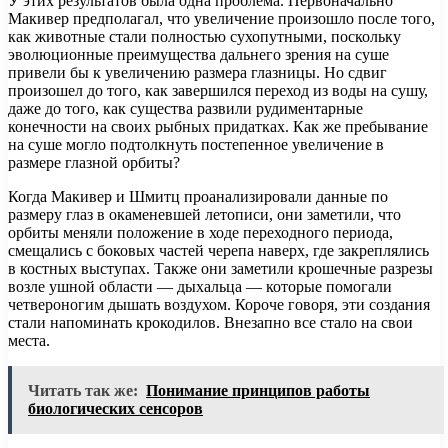
У этих результатов была одна проблема. Первоначально
Макивер предполагал, что увеличение произошло после того,
как животные стали полностью сухопутными, поскольку
эволюционные преимущества дальнего зрения на суше
привели бы к увеличению размера глазницы. Но сдвиг
произошел до того, как завершился переход из воды на сушу,
даже до того, как существа развили рудиментарные
конечности на своих рыбных придатках. Как же пребывание
на суше могло подтолкнуть постепенное увеличение в
размере глазной орбиты?
Когда Макивер и Шмитц проанализировали данные по
размеру глаз в окаменевшей летописи, они заметили, что
орбиты меняли положение в ходе переходного периода,
смещались с боковых частей черепа наверх, где закреплялись
в костных выступах. Также они заметили крошечные разрезы
возле ушной области — дыхальца — которые помогали
четвероногим дышать воздухом. Короче говоря, эти создания
стали напоминать крокодилов. Внезапно все стало на свои
места.
Читать так же:
Понимание принципов работы
биологических сенсоров