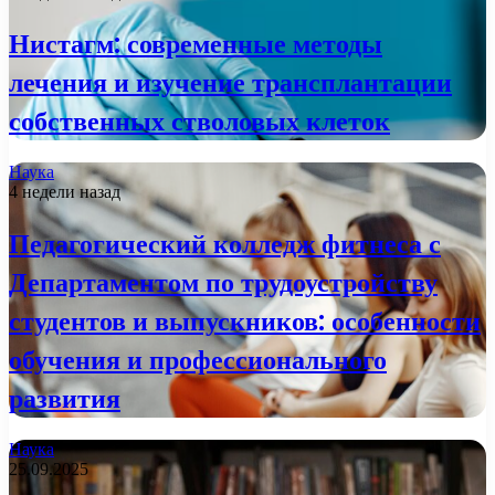
Нистагм: современные методы
лечения и изучение трансплантации
собственных стволовых клеток
Наука
4 недели назад
Педагогический колледж фитнеса с
Департаментом по трудоустройству
студентов и выпускников: особенности
обучения и профессионального
развития
Наука
25.09.2025