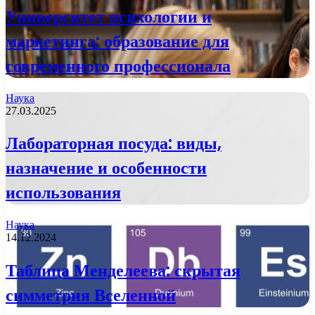
Университет психологии и
маркетинга: образование для
современного профессионала
Наука
27.03.2025
Лабораторная посуда: виды,
назначение и особенности
использования
Наука
14.12.2024
Таблица Менделеева: скрытая
симметрия Вселенной