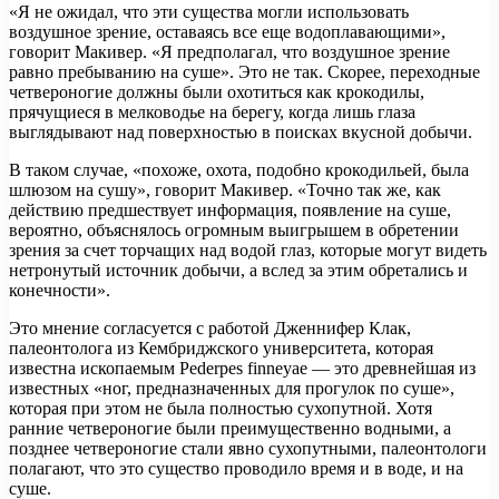
«Я не ожидал, что эти существа могли использовать
воздушное зрение, оставаясь все еще водоплавающими»,
говорит Макивер. «Я предполагал, что воздушное зрение
равно пребыванию на суше». Это не так. Скорее, переходные
четвероногие должны были охотиться как крокодилы,
прячущиеся в мелководье на берегу, когда лишь глаза
выглядывают над поверхностью в поисках вкусной добычи.
В таком случае, «похоже, охота, подобно крокодильей, была
шлюзом на сушу», говорит Макивер. «Точно так же, как
действию предшествует информация, появление на суше,
вероятно, объяснялось огромным выигрышем в обретении
зрения за счет торчащих над водой глаз, которые могут видеть
нетронутый источник добычи, а вслед за этим обретались и
конечности».
Это мнение согласуется с работой Дженнифер Клак,
палеонтолога из Кембриджского университета, которая
известна ископаемым Pederpes finneyae — это древнейшая из
известных «ног, предназначенных для прогулок по суше»,
которая при этом не была полностью сухопутной. Хотя
ранние четвероногие были преимущественно водными, а
позднее четвероногие стали явно сухопутными, палеонтологи
полагают, что это существо проводило время и в воде, и на
суше.