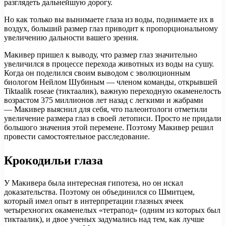
разглядеть дальнейшую дорогу.
Но как только вы вынимаете глаза из воды, поднимаете их в
воздух, больший размер глаз приводит к пропорциональному
увеличению дальности вашего зрения.
Макивер пришел к выводу, что размер глаз значительно
увеличился в процессе перехода животных из воды на сушу.
Когда он поделился своим выводом с эволюционным
биологом Нейлом Шубиным — членом команды, открывшей
Tiktaalik roseae (тиктаалик), важную переходную окаменелость
возрастом 375 миллионов лет назад с легкими и жабрами
— Макивер выяснил для себя, что палеонтологи отметили
увеличение размера глаз в своей летописи. Просто не придали
большого значения этой перемене. Поэтому Макивер решил
провести самостоятельное расследование.
Крокодильи глаза
У Макивера была интересная гипотеза, но он искал
доказательства. Поэтому он объединился со Шмитцем,
который имел опыт в интерпретации глазных ячеек
четырехногих окаменелых «тетрапод» (одним из которых был
тиктаалик), и двое ученых задумались над тем, как лучше