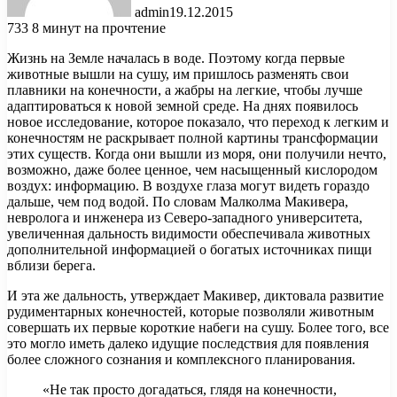
admin
19.12.2015
733
8 минут на прочтение
Жизнь на Земле началась в воде. Поэтому когда первые
животные вышли на сушу, им пришлось разменять свои
плавники на конечности, а жабры на легкие, чтобы лучше
адаптироваться к новой земной среде. На днях появилось
новое исследование, которое показало, что переход к легким и
конечностям не раскрывает полной картины трансформации
этих существ. Когда они вышли из моря, они получили нечто,
возможно, даже более ценное, чем насыщенный кислородом
воздух: информацию. В воздухе глаза могут видеть гораздо
дальше, чем под водой. По словам Малколма Макивера,
невролога и инженера из Северо-западного университета,
увеличенная дальность видимости обеспечивала животных
дополнительной информацией о богатых источниках пищи
вблизи берега.
И эта же дальность, утверждает Макивер, диктовала развитие
рудиментарных конечностей, которые позволяли животным
совершать их первые короткие набеги на сушу. Более того, все
это могло иметь далеко идущие последствия для появления
более сложного сознания и комплексного планирования.
«Не так просто догадаться, глядя на конечности,