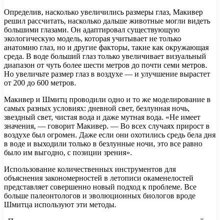
Определив, насколько увеличились размеры глаз, Макивер
решил рассчитать, насколько дальше животные могли видеть
большими глазами. Он адаптировал существующую
экологическую модель, которая учитывает не только
анатомию глаз, но и другие факторы, такие как окружающая
среда. В воде больший глаз только увеличивает визуальный
диапазон от чуть более шести метров до почти семи метров.
Но увеличьте размер глаз в воздухе — и улучшение вырастет
от 200 до 600 метров.
Макивер и Шмитц проводили одно и то же моделирование в
самых разных условиях: дневной свет, безлунная ночь,
звездный свет, чистая вода и даже мутная вода. «Не имеет
значения, — говорит Макивер. — Во всех случаях прирост в
воздухе был огромен. Даже если они охотились средь бела дня
в воде и выходили только в безлунные ночи, это все равно
было им выгодно, с позиции зрения».
Использование количественных инструментов для
объяснения закономерностей в летописи окаменелостей
представляет совершенно новый подход к проблеме. Все
больше палеонтологов и эволюционных биологов вроде
Шмитца используют эти методы.