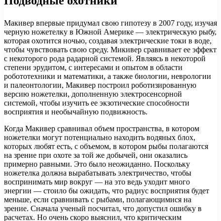
Подводные охотники
Макивер впервые придумал свою гипотезу в 2007 году, изучая
черную ножетелку в Южной Америке — электрическую рыбу,
которая охотится ночью, создавая электрические токи в воде,
чтобы чувствовать свою среду. Микивер сравнивает ее эффект
с некоторого рода радарной системой. Являясь в некоторой
степени эрудитом, с интересами и опытом в области
робототехники и математики, а также биологии, неврологии
и палеонтологии, Макивер построил роботизированную
версию ножетелки, дополненную электросенсорной
системой, чтобы изучить ее экзотические способности
восприятия и необычайную подвижность.
Когда Макивер сравнивал объем пространства, в котором
ножетелки могут потенциально находить водяных блох,
которых любят есть, с объемом, в котором рыбы полагаются
на зрение при охоте за той же добычей, они оказались
примерно равными. Это было неожиданно. Поскольку
ножетелка должна вырабатывать электричество, чтобы
воспринимать мир вокруг — на это ведь уходит много
энергии — стоило бы ожидать, что радиус восприятия будет
меньше, если сравнивать с рыбами, полагающимися на
зрение. Сначала ученый посчитал, что допустил ошибку в
расчетах. Но очень скоро выяснил, что критическим