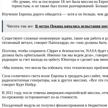
«Не думаю, что за последние 18 лет была миссия на Европ
тернистым, и он также был полон разочарований. Больше
Изучение Европы дорого обходится — хотя и не больше, чем 
Читать так же:
В метро Пекина начались испытания пое
Существуют сложные инженерные задачи, такие как работа в 
титановый металл, говорит Паппалардо, но «они должны быть
Поэтому, чтобы сохранить Clipper в безопасности, NASA будет 
должна быть орбитальной. Именно так мы ведем дела», говор
радиации за счет выхода на орбиту Юпитера и сделает как мини
«Мы поняли, что могли бы избежать этих технических проблем
Сила солнечного света возле Европы в тридцать раз слабее, че
радиоизотопные генераторы, как в других миссиях. «Все эти г
говорит Курт Нибур.
В 2011 году, после отмены американо-европейской миссии, от
по-прежнему осторожничает из-за стоимости.
Посадочный модуль не получил финансирования в бюджетном за