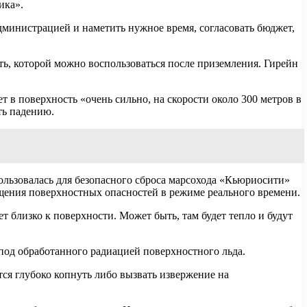
ика».
дминистрацией и наметить нужное время, согласовать бюджет,
ь, которой можно воспользоваться после приземления. Гирейн
т в поверхность «очень сильно, на скорости около 300 метров в
ть падению.
ользовалась для безопасного сброса марсохода «Кьюриосити»
ащения поверхностных опасностей в режиме реального времени.
т близко к поверхности. Может быть, там будет тепло и будут
под обработанного радиацией поверхностного льда.
тся глубоко копнуть либо вызвать извержение на