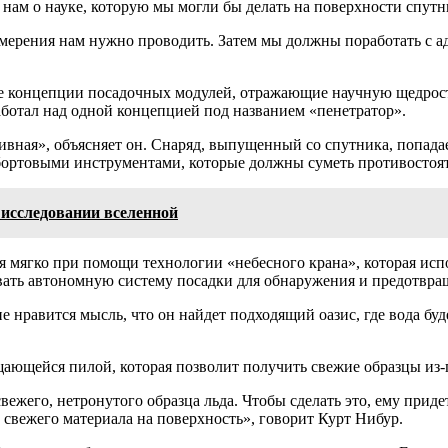
нам о науке, которую мы могли бы делать на поверхности спутн
змерения нам нужно проводить. Затем мы должны поработать с а
ые концепции посадочных модулей, отражающие научную щедрост
ботал над одной концепцией под названием «пенетратор».
ивная», объясняет он. Снаряд, выпущенный со спутника, попадае
а бортовыми инструментами, которые должны суметь противостоя
 исследовании вселенной
 мягко при помощи технологии «небесного крана», которая исп
зовать автономную систему посадки для обнаружения и предотвр
 нравится мысль, что он найдет подходящий оазис, где вода буде
ающейся пилой, которая позволит получить свежие образцы из-
вежего, нетронутого образца льда. Чтобы сделать это, ему приде
свежего материала на поверхность», говорит Курт Нибур.