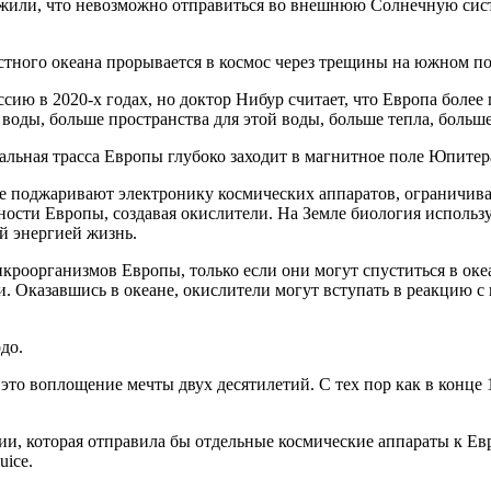
ужили, что невозможно отправиться во внешнюю Солнечную сист
стного океана прорывается в космос через трещины на южном п
ию в 2020-х годах, но доктор Нибур считает, что Европа более
 воды, больше пространства для этой воды, больше тепла, больш
итальная трасса Европы глубоко заходит в магнитное поле Юпитера
ые поджаривают электронику космических аппаратов, ограничив
хности Европы, создавая окислители. На Земле биология исполь
й энергией жизнь.
кроорганизмов Европы, только если они могут спуститься в океа
и. Оказавшись в океане, окислители могут вступать в реакцию 
до.
то воплощение мечты двух десятилетий. С тех пор как в конце
, которая отправила бы отдельные космические аппараты к Евр
uice.