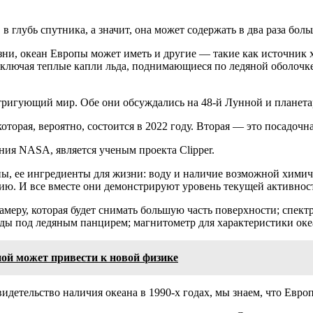
 глубь спутника, а значит, она может содержать в два раза бол
зни, океан Европы может иметь и другие — такие как источник х
включая теплые капли льда, поднимающиеся по ледяной оболочке
нтригующий мир. Обе они обсуждались на 48-й Лунной и планет
оторая, вероятно, состоится в 2022 году. Вторая — это посадочн
ия NASA, является ученым проекта Clipper.
, ее ингредиенты для жизни: воду и наличие возможной химиче
огию. И все вместе они демонстрируют уровень текущей активнос
камеру, которая будет снимать большую часть поверхности; спек
оды под ледяным панцирем; магнитометр для характеристики оке
ой может привести к новой физике
видетельство наличия океана в 1990-х годах, мы знаем, что Европ