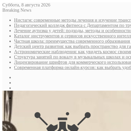
Суббота, 8 августа 2026
Breaking News
Нистагм: современные методы лечения и изучение транс
Педагогический колледж фитнеса с Департаментом по тру
Лечение аутизма у детей: подходы, методы и особенност
Каталог инструментов и сервисов искусственного интелл
Частная школа: преимущества современного образования 
Детский центр развития: как выбрать пространство для г
Астрономические наблюдения: как увидеть космос своим
Структура занятий по вокалу в музыкальных школах и о
Лицензирование шрифтов для коммерческого использован
Современная платформа онлайн-курсов: как выбрать уд
Sidebar
Случайная
статья
Log
In
Меню