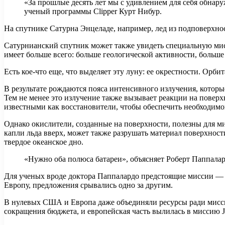
«За прошлые десять лет мы с удивлением для себя обнар
ученый программы Clipper Курт Нибур.
На спутнике Сатурна Энцеладе, например, лед из подповерхно
Сатурнианский спутник может также увидеть специальную мисс
имеет больше всего: больше геологической активности, больше
Есть кое-что еще, что выделяет эту луну: ее окрестности. Орб
В результате рождаются пояса интенсивного излучения, котор
Тем не менее это излучение также вызывает реакции на повер
известными как восстановители, чтобы обеспечить необходимо
Однако окислители, созданные на поверхности, полезны для ми
капли льда вверх, может также разрушать материал поверхност
твердое океанское дно.
«Нужно оба полюса батареи», объясняет Роберт Паппалар
Для ученых вроде доктора Паппалардо предстоящие миссии — э
Европу, предложения срывались одно за другим.
В нулевых США и Европа даже объединяли ресурсы ради миссии
сокращения бюджета, и европейская часть вылилась в миссию J