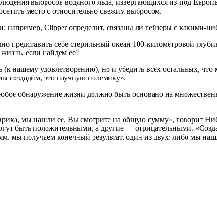
блюдения выбросов водяного льда, извергающихся из-под Европы
осетить место с относительно свежим выбросом.
: например, Clipper определит, связаны ли гейзеры с какими-ни
но представить себе стерильный океан 100-километровой глуб
жизнь, если найдем ее?
к нашему удовлетворению), но и убедить всех остальных, что мы
 мы создадим, это научную полемику».
 любое обнаружение жизни должно быть основано на множестве
, эврика, мы нашли ее. Вы смотрите на общую сумму», говорит Н
могут быть положительными, а другие — отрицательными. «Создае
м, мы получаем конечный результат, один из двух: либо мы нашл