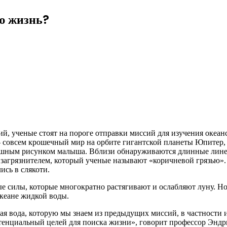
ю жизнь?
ений, ученые стоят на пороге отправки миссий для изучения ок
— совсем крошечный мир на орбите
гигантской планеты Юпитер,
дашным рисунком малыша. Вблизи обнаруживаются длинные лине
агрязнителем, который ученые называют «коричневой грязью». В
ись в слякоти.
 силы, которые многократно растягивают и ослабляют луну. Но
океане жидкой воды.
ая вода, которую мы знаем из предыдущих миссий, в частности
 потенциальный целей для поиска жизни», говорит профессор Эн