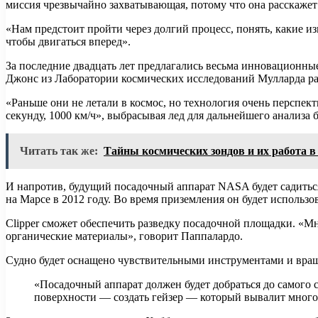
миссия чрезвычайно захватывающая, потому что она расскажет 
«Нам предстоит пройти через долгий процесс, понять, какие и
чтобы двигаться вперед».
За последние двадцать лет предлагались весьма инновационн
Джонс из Лаборатории космических исследований Мулларда ра
«Раньше они не летали в космос, но технология очень перспект
секунду, 1000 км/ч», выбрасывая лед для дальнейшего анализ
Читать так же:
Тайны космических зондов и их работа в
И напротив, будущий посадочный аппарат NASA будет садиться
на Марсе в 2012 году. Во время приземления он будет исполь
Clipper сможет обеспечить разведку посадочной площадки. «Мне
органические материалы», говорит Паппалардо.
Судно будет оснащено чувствительными инструментами и вращ
«Посадочный аппарат должен будет добраться до самого с
поверхности — создать гейзер — который вывалит много 