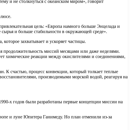
ему и не столкнуться с океанским миром», говорит
олюсе.
 привлекательная цель: «Европа намного больше Энцелада и
е сырья и больше стабильности в окружающей среде».
, которое захватывает и ускоряет частицы.
ая продолжительность миссий месяцами или даже неделями.
зует химические реакции между окислителями и соединениями,
н. К счастью, процесс конвекции, который толкает теплые
с восстановителями, производимыми морской водой, реагируя на
 1990-х годов были разработаны первые концепции миссии на
опе и луне Юпитера Ганимеду. Но план отменили из-за