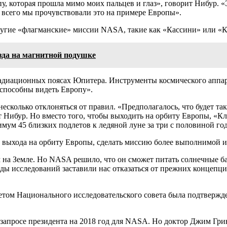
у, которая прошла мимо моих пальцев и глаз», говорит Нибур. «
 всего мы прочувствовали это на примере Европы».
другие «флагманские» миссии NASA, такие как «Кассини» или «
зда на магнитной подушке
радиационных поясах Юпитера. Инструменты космического аппа
 способны видеть Европу».
несколько отклоняться от правил. «Предполагалось, что будет т
ит Нибур. Но вместо того, чтобы выходить на орбиту Европы, «
мум 45 близких подлетов к ледяной луне за три с половиной год
 выхода на орбиту Европы, сделать миссию более выполнимой и 
м на Земле. Но NASA решило, что он сможет питать солнечные ба
оды исследований заставили нас отказаться от прежних концепци
четом Национального исследовательского совета была подтвержд
просе президента на 2018 год для NASA. Но доктор Джим Грин, 