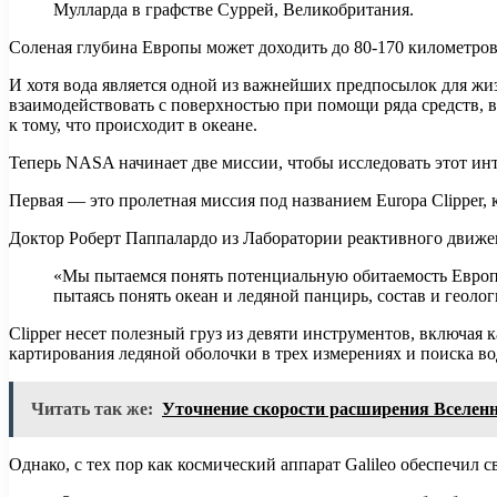
Мулларда в графстве Суррей, Великобритания.
Соленая глубина Европы может доходить до 80-170 километров в
И хотя вода является одной из важнейших предпосылок для жи
взаимодействовать с поверхностью при помощи ряда средств, 
к тому, что происходит в океане.
Теперь NASA начинает две миссии, чтобы исследовать этот и
Первая — это пролетная миссия под названием Europa Clipper, к
Доктор Роберт Паппалардо из Лаборатории реактивного движен
«Мы пытаемся понять потенциальную обитаемость Европы
пытаясь понять океан и ледяной панцирь, состав и геол
Clipper несет полезный груз из девяти инструментов, включая 
картирования ледяной оболочки в трех измерениях и поиска в
Читать так же:
Уточнение скорости расширения Вселенн
Однако, с тех пор как космический аппарат Galileo обеспечил с