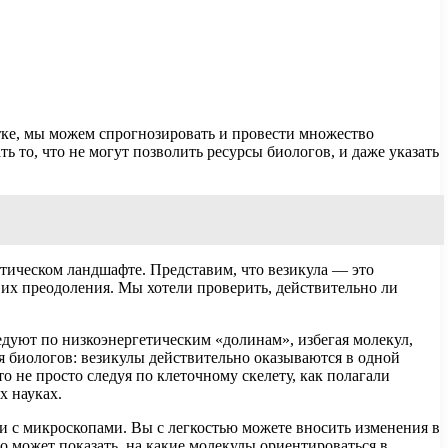
етке, мы можем спрогнозировать и провести множество
 то, что не могут позволить ресурсы биологов, и даже указать
етическом ландшафте. Представим, что везикула — это
 их преодоления. Мы хотели проверить, действительно ли
едуют по низкоэнергетическим «долинам», избегая молекул,
я биологов: везикулы действительно оказываются в одной
то не просто следуя по клеточному скелету, как полагали
х науках.
и с микроскопами. Вы с легкостью можете вносить изменения в
о может показать, на какие молекулы ориентироваться в