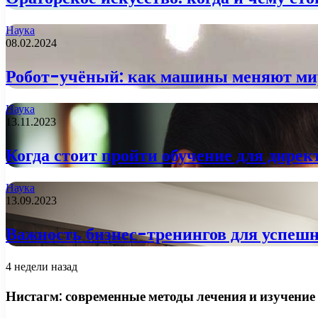
Наука
08.02.2024
Робот-учёный: как машины меняют м
Наука
13.11.2023
Когда стоит пройти обучение для дирек
Наука
13.09.2023
Важность бизнес-тренингов для успеш
4 недели назад
Нистагм: современные методы лечения и изучение