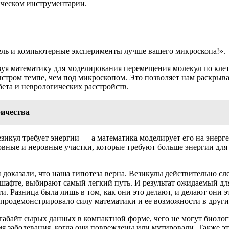
ическом инструментарии.
одель и компьютерные эксперименты лучше вашего микроскопа!».
льзуя математику для моделирования перемещения молекул по кл
тром темпе, чем под микроскопом. Это позволяет нам раскрывать
ета и неврологических расстройств.
ричества
зикул требует энергии — а математика моделирует его на энерг
овные и неровные участки, которые требуют больше энергии для
 доказали, что наша гипотеза верна. Везикулы действительно сл
дшафте, выбирают самый легкий путь. И результат ожидаемый дл
и. Разница была лишь в том, как они это делают, и делают они э
родемонстрировало силу математики и ее возможности в други
абайт сырых данных в компактной форме, чего не могут биолог
мя заболевания, когда они повреждены или мутировали. Также эт