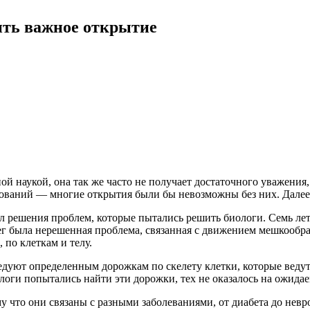
ить важное открытие
ой наукой, она так же часто не получает достаточного уважения
едований — многие открытия
были бы невозможны без них. Далее
ил решения проблем, которые пытались решить биологи. Семь ле
ег была нерешенная проблема, связанная с движением мешкообр
 по клеткам и телу.
следуют определенным дорожкам по скелету клетки, которые ведут
ологи попытались найти эти дорожки, тех не оказалось на ожида
му что они связаны с разными заболеваниями, от диабета до нев