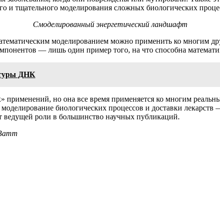
ого и тщательного моделирования сложных биологических проце
Смоделированный энергетический ландшафт
математическим моделированием можно применить ко многим др
понентов — лишь один пример того, на что способна математика
ктуры ДНК
х» применений, но она все время применяется ко многим реальн
, моделирование биологических процессов и доставки лекарств 
ет ведущей роли в большинство научных публикаций.
-Ватт