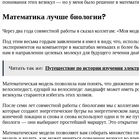
понимания этих везикул — но у меня было решение в математ
Математика лучше биологии?
Через два года совместной работы я сказал коллегам: «Моя м
Под этим весьма гордым заявлением я имел в виду, что, испо
экспериментов на компьютере в масштабах меньших и более быс
нам в направлении целевых молекул для будущего лечения диаб
Читать так же:
Путешествие по истории изучения элект
Математическая модель позволила нам понять, что движение ве
велосипедист, едущий на велосипеде: ландшафт может иметь р
везикулы стараются избегать этих холмов.
После семи лет совместной работы с биологами мы с коллегами
которые создают энергетические бугры на энергетическом лан
конечной локации и снова и снова используют одни и те же пут
биологи — они выбирают простейший маршрут. Это открытие п
Математические модели позволяют вам собирать множество гиг
модель и видеть, как может меняться поведение везикул во вре