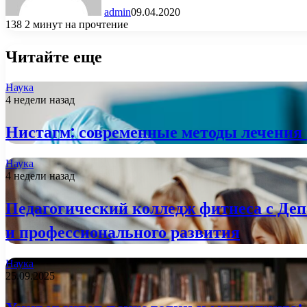
admin
09.04.2020
138
2 минут на прочтение
Читайте еще
Наука
4 недели назад
Нистагм: современные методы лечения 
Наука
4 недели назад
Педагогический колледж фитнеса с Деп
и профессионального развития
Наука
25.09.2025