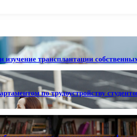
и изучение трансплантации собственны
артаментом по трудоустройству студенто