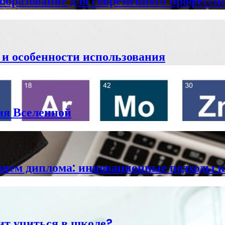
 образование для современного професси
 и особенности использования
ия Вселенной
анием диплома: инновационные подходы 
оит учиться в школе?