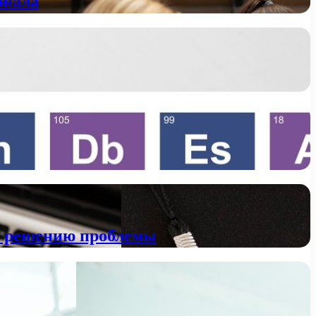
онала
к решению проблемы