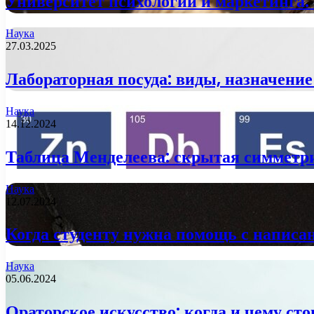
Университет психологии и маркетинга:
Наука
27.03.2025
Лабораторная посуда: виды, назначение
Наука
14.12.2024
Таблица Менделеева: скрытая симметр
Наука
12.07.2024
Когда студенту нужна помощь с напис
Наука
05.06.2024
Ораторское искусство: когда и чему ст