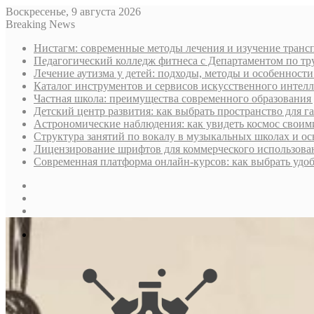
Воскресенье, 9 августа 2026
Breaking News
Нистагм: современные методы лечения и изучение транс
Педагогический колледж фитнеса с Департаментом по тру
Лечение аутизма у детей: подходы, методы и особенност
Каталог инструментов и сервисов искусственного интелл
Частная школа: преимущества современного образования 
Детский центр развития: как выбрать пространство для г
Астрономические наблюдения: как увидеть космос своим
Структура занятий по вокалу в музыкальных школах и о
Лицензирование шрифтов для коммерческого использован
Современная платформа онлайн-курсов: как выбрать уд
Sidebar
Случайная
статья
Log
In
Меню