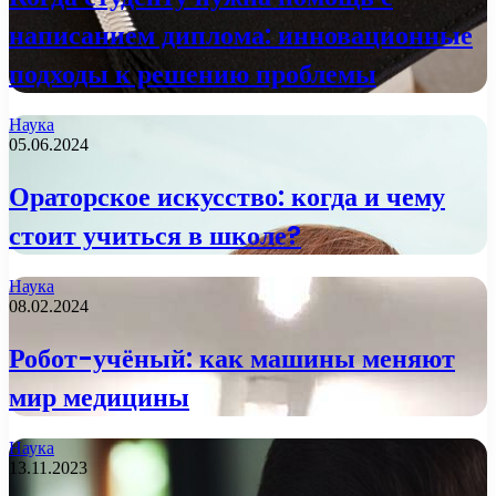
написанием диплома: инновационные
подходы к решению проблемы
Наука
05.06.2024
Ораторское искусство: когда и чему
стоит учиться в школе?
Наука
08.02.2024
Робот-учёный: как машины меняют
мир медицины
Наука
13.11.2023