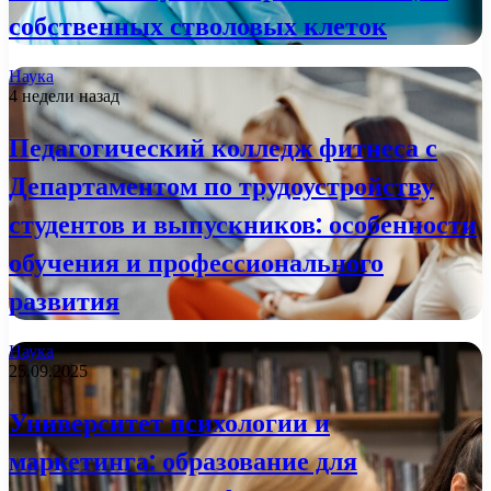
собственных стволовых клеток
Наука
4 недели назад
Педагогический колледж фитнеса с
Департаментом по трудоустройству
студентов и выпускников: особенности
обучения и профессионального
развития
Наука
25.09.2025
Университет психологии и
маркетинга: образование для