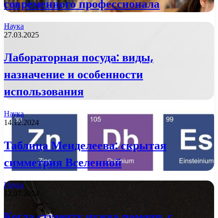
современного профессионала
Наука
27.03.2025
Лабораторная посуда: виды,
назначение и особенности
использования
Наука
14.12.2024
Таблица Менделеева: скрытая
симметрия Вселенной
Наука
12.07.2024
Когда студенту нужна помощь с