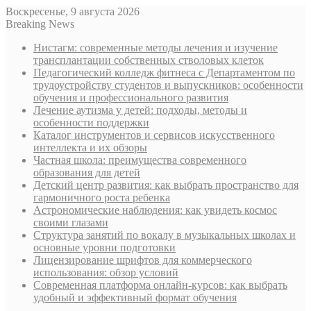
Воскресенье, 9 августа 2026
Breaking News
Нистагм: современные методы лечения и изучение
трансплантации собственных стволовых клеток
Педагогический колледж фитнеса с Департаментом по
трудоустройству студентов и выпускников: особенности
обучения и профессионального развития
Лечение аутизма у детей: подходы, методы и
особенности поддержки
Каталог инструментов и сервисов искусственного
интеллекта и их обзоры
Частная школа: преимущества современного
образования для детей
Детский центр развития: как выбрать пространство для
гармоничного роста ребенка
Астрономические наблюдения: как увидеть космос
своими глазами
Структура занятий по вокалу в музыкальных школах и
основные уровни подготовки
Лицензирование шрифтов для коммерческого
использования: обзор условий
Современная платформа онлайн-курсов: как выбрать
удобный и эффективный формат обучения