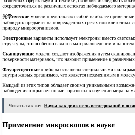
различных сферах науки и техники, позволяя исследовать объе
сосредоточиться на различных аспектах наблюдаемого материа
光学ические
модели представляют собой наиболее привычные у
наблюдать предметы на поврежденных срезах или клеточных ст
природу микроорганизмов.
Электронные
варианты использует электроны вместо световых
структуры, что особенно важно в материаловедении и нанотех
Сканирующие
модели создают изображения путем сканирован
поверхности материалов, что находит применение в различных
Флуоресцентные
приборы оснащены специальными фильтрами и
внутри живых организмов, что является незаменимым в молек
Каждый из этих типов обладает своими уникальными возможно
наблюдения открывает новые горизонты в изучении мира на м
Читать так же:
Наука как двигатель исследований и осв
Применение микроскопов в науке