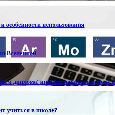
 и особенности использования
ия Вселенной
анием диплома: инновационные подходы 
оит учиться в школе?