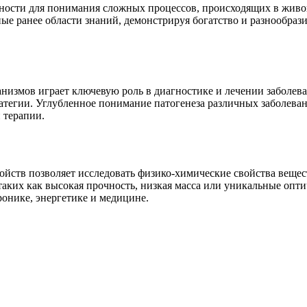
ности для понимания сложных процессов, происходящих в живо
ые ранее области знаний, демонстрируя богатство и разнообрази
анизмов играет ключевую роль в диагностике и лечении заболев
атегии. Углубленное понимание патогенеза различных заболева
 терапии.
йств позволяет исследовать физико-химические свойства вещест
таких как высокая прочность, низкая масса или уникальные опт
онике, энергетике и медицине.