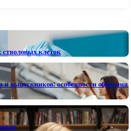
х стволовых клеток
в и выпускников: особенности обучения
онала