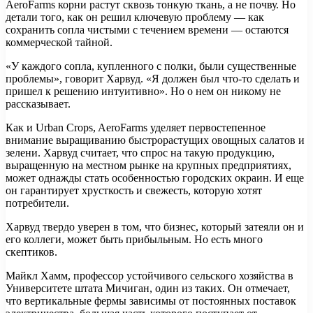
AeroFarms корни растут сквозь тонкую ткань, а не почву. Но
детали того, как он решил ключевую проблему — как
сохранить сопла чистыми с течением времени — остаются
коммерческой тайной.
«У каждого сопла, купленного с полки, были существенные
проблемы», говорит Харвуд. «Я должен был что-то сделать и
пришел к решению интуитивно». Но о нем он никому не
рассказывает.
Как и Urban Crops, AeroFarms уделяет первостепенное
внимание выращиванию быстрорастущих овощных салатов и
зелени. Харвуд считает, что спрос на такую продукцию,
выращенную на местном рынке на крупных предприятиях,
может однажды стать особенностью городских окраин. И еще
он гарантирует хрусткость и свежесть, которую хотят
потребители.
Харвуд твердо уверен в том, что бизнес, который затеяли он и
его коллеги, может быть прибыльным. Но есть много
скептиков.
Майкл Хамм, профессор устойчивого сельского хозяйства в
Университете штата Мичиган, один из таких. Он отмечает,
что вертикальные фермы зависимы от постоянных поставок