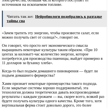
электричества, большая часть которого поступает от
источников на ископаемом топливе.
Читать так же:
Нейробиологи подобрались к разгадке
тайны сна
«Зачем тратить эту энергию, чтобы произвести салат, если
можно получать свет от солнца?», говорит он.
Он говорит, что просто нет экономического смысла
выращивать некоторые культуры таким образом. «При 10
центах за киловатт-час количество энергии, которое
потребуется для производства пшеницы, выйдет примерно в
11 долларов за буханку хлеба».
Когда-то был подъем домашнего пивоварения — будет ли
подъем домашнего фермерства?
Хамм признает некоторые преимущества такого подхода.
Если закрытые системы хорошо поддерживатьб, эта
технология должна теоретически давать воспроизводимые
результаты с каждым урожаем — вы, скорее всего, всякий раз
будете получать культуры одного качества. Кроме того, хотя
вертикальная ферма стоит довольно дорого, это более