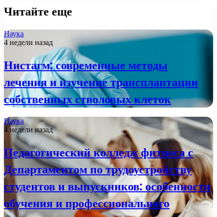
Читайте еще
Наука
4 недели назад
Нистагм: современные методы
лечения и изучение трансплантации
собственных стволовых клеток
Наука
4 недели назад
Педагогический колледж фитнеса с
Департаментом по трудоустройству
студентов и выпускников: особенности
обучения и профессионального