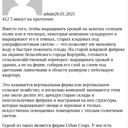
admin
26.01.2021
412
5 минут на прочтение
Вместо того, чтобы выращивать урожай на залитых солнцем
полях или в теплицах, некоторые компании складируют и
выращивают его в темных, старых кладовых под
ультрафиолетовым светом — что позволяет им экономить
воду и быстрее пожинать плоды. На старой ковровой фабрике
на
окраине бельгийского города Кортрейк, готовится
сельскохозяйственный переворот: выращивать урожай в
здании, а не на ферме, собирая его слой за слоем под
цветными лампочками в области размером с небольшую
квартиру.
Это называется вертикальная ферма или вертикальное
сельское хозяйство, и несколько компаний занимаются этим
уже около десяти лет, арендуя старые склады и
неиспользуемые фабрики и выстраивая на них структуры,
которые выращивают овощи и зерновые в тесных,
искусственно освещаемых помещениях с теплым солнечным
светом.
Одной из таких является фирма Urban Crops. У нее есть