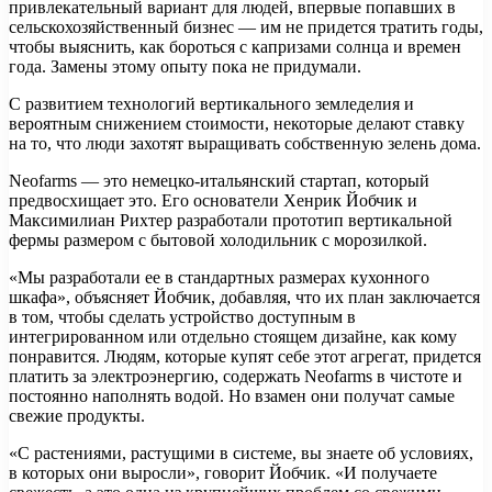
привлекательный вариант для людей, впервые попавших в
сельскохозяйственный бизнес — им не придется тратить годы,
чтобы выяснить, как бороться с капризами солнца и времен
года. Замены этому опыту пока не придумали.
С развитием технологий вертикального земледелия и
вероятным снижением стоимости, некоторые делают ставку
на то, что люди захотят выращивать собственную зелень дома.
Neofarms — это немецко-итальянский стартап, который
предвосхищает это. Его основатели Хенрик Йобчик и
Максимилиан Рихтер разработали прототип вертикальной
фермы размером с бытовой холодильник с морозилкой.
«Мы разработали ее в стандартных размерах кухонного
шкафа», объясняет Йобчик, добавляя, что их план заключается
в том, чтобы сделать устройство доступным в
интегрированном или отдельно стоящем дизайне, как кому
понравится. Людям, которые купят себе этот агрегат, придется
платить за электроэнергию, содержать Neofarms в чистоте и
постоянно наполнять водой. Но взамен они получат самые
свежие продукты.
«С растениями, растущими в системе, вы знаете об условиях,
в которых они выросли», говорит Йобчик. «И получаете