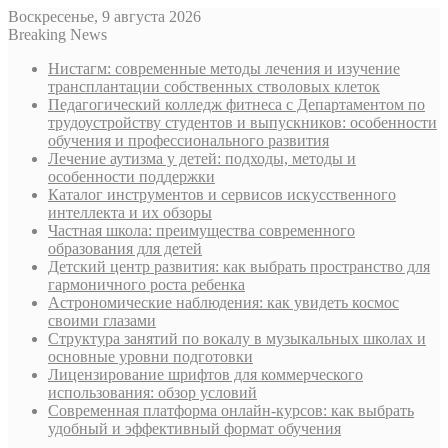
Воскресенье, 9 августа 2026
Breaking News
Нистагм: современные методы лечения и изучение
трансплантации собственных стволовых клеток
Педагогический колледж фитнеса с Департаментом по
трудоустройству студентов и выпускников: особенности
обучения и профессионального развития
Лечение аутизма у детей: подходы, методы и
особенности поддержки
Каталог инструментов и сервисов искусственного
интеллекта и их обзоры
Частная школа: преимущества современного
образования для детей
Детский центр развития: как выбрать пространство для
гармоничного роста ребенка
Астрономические наблюдения: как увидеть космос
своими глазами
Структура занятий по вокалу в музыкальных школах и
основные уровни подготовки
Лицензирование шрифтов для коммерческого
использования: обзор условий
Современная платформа онлайн-курсов: как выбрать
удобный и эффективный формат обучения