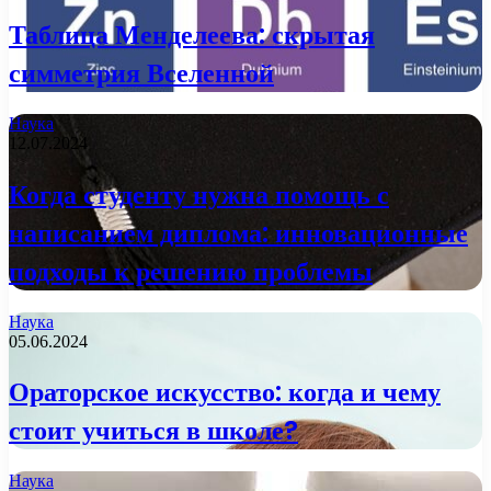
Таблица Менделеева: скрытая
симметрия Вселенной
Наука
12.07.2024
Когда студенту нужна помощь с
написанием диплома: инновационные
подходы к решению проблемы
Наука
05.06.2024
Ораторское искусство: когда и чему
стоит учиться в школе?
Наука