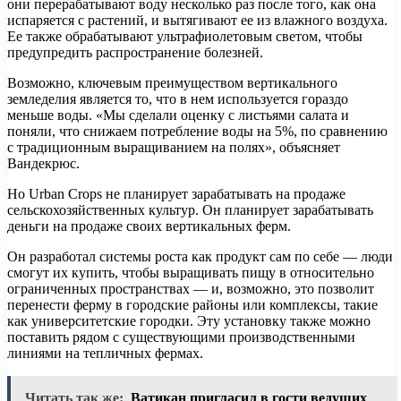
они перерабатывают воду несколько раз после того, как она
испаряется с растений, и вытягивают ее из влажного воздуха.
Ее также обрабатывают ультрафиолетовым светом, чтобы
предупредить распространение болезней.
Возможно, ключевым преимуществом вертикального
земледелия является то, что в нем используется гораздо
меньше воды. «Мы сделали оценку с листьями салата и
поняли, что снижаем потребление воды на 5%, по сравнению
с традиционным выращиванием на полях», объясняет
Вандекрюс.
Но Urban Crops не планирует зарабатывать на продаже
сельскохозяйственных культур. Он планирует зарабатывать
деньги на продаже своих вертикальных ферм.
Он разработал системы роста как продукт сам по себе — люди
смогут их купить, чтобы выращивать пищу в относительно
ограниченных пространствах — и, возможно, это позволит
перенести ферму в городские районы или комплексы, такие
как университетские городки. Эту установку также можно
поставить рядом с существующими производственными
линиями на тепличных фермах.
Читать так же:
Ватикан пригласил в гости ведущих