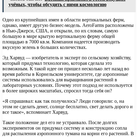
учёных, чтобы обсудить с ними космологию
Одно из крупнейших имен в области вертикальных ферм,
однако, имеет другую бизнес-модель. AeroFarms расположены
в Нью-Джерси, США, и открыли, по их словам, самую
большую в мире крытую вертикальную ферму общей
площадью в 7000 кв.м. Компания надеется производить
вкусную зелень в больших количествах.
Эд Харвуд — изобретатель и эксперт по сельскому хозяйству,
который придумал технологию, которая сделала это
возможным. К такой идее он пришел несколько лет назад во
время работы в Корнельском университете, где аэропонные
системы использовались для выращивания растений в
лабораторных условиях. Почему этот подход не используется
в более широких масштабах, спросил тогда себя он?
«Я спрашивал: как так получилось? Люди говорили: о, на
этом не сделать денег, солнце бесплатно, свет делать дорого и
все такое», вспоминает Харвуд.
Такое положение дел его не устраивало. После долгих
экспериментов он придумал систему и конструкцию сопла
для распыления аэропонного тумана на корни его растений. В