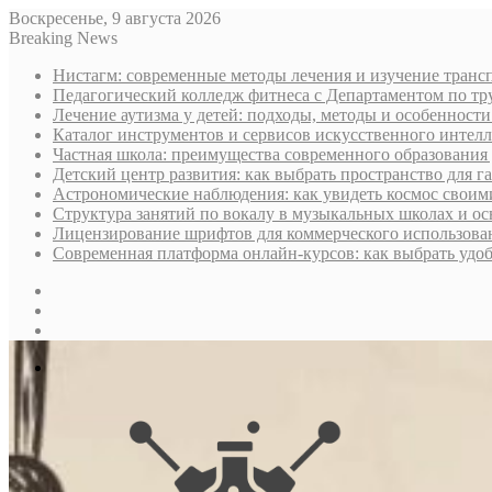
Воскресенье, 9 августа 2026
Breaking News
Нистагм: современные методы лечения и изучение транс
Педагогический колледж фитнеса с Департаментом по тру
Лечение аутизма у детей: подходы, методы и особенност
Каталог инструментов и сервисов искусственного интелл
Частная школа: преимущества современного образования 
Детский центр развития: как выбрать пространство для г
Астрономические наблюдения: как увидеть космос своим
Структура занятий по вокалу в музыкальных школах и о
Лицензирование шрифтов для коммерческого использован
Современная платформа онлайн-курсов: как выбрать уд
Sidebar
Случайная
статья
Log
In
Меню