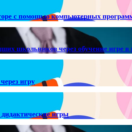
аторе с помощью компьютерных програм
дших школьников через обучение игре в
через игру
 дидактические игры