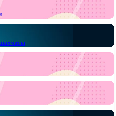
м
 шахматы