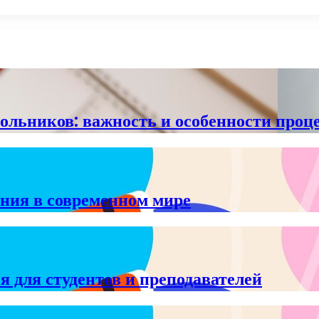
льников: важность и особенности проц
ния в современном мире
 для студентов и преподавателей