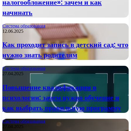
налогообложение»: зачем и как
начинать
Система образования
12.06.2025
Как проходит запись в детский сад: что
нужно знать родителям
Система образования
27.04.2025
Повышение квалификации в
психологии: зачем нужно обучение и
как выбрать правильную программу
Система образования
27.04.2025