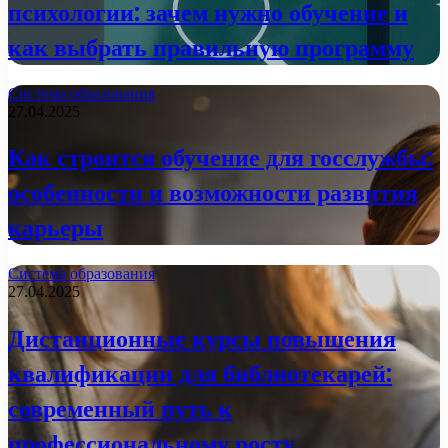
психологии: зачем нужно обучение и
как выбрать правильную программу
Система образования
27.04.2025
Как строится обучение для госслужбы:
особенности и возможности развития
карьеры
Система образования
27.04.2025
Дистанционные курсы повышения
квалификации для библиотекарей:
современный путь к
профессиональному росту