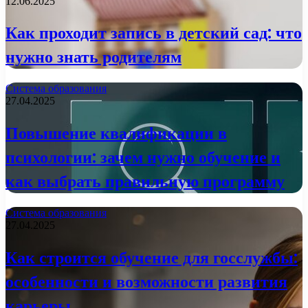
12.06.2025
Как проходит запись в детский сад: что
нужно знать родителям
Система образования
27.04.2025
Повышение квалификации в
психологии: зачем нужно обучение и
как выбрать правильную программу
Система образования
27.04.2025
Как строится обучение для госслужбы:
особенности и возможности развития
карьеры