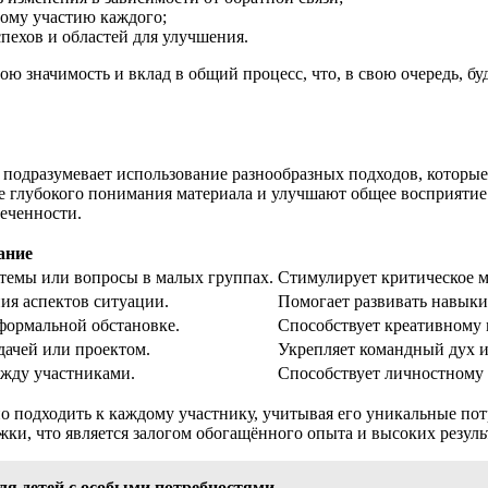
ому участию каждого;
пехов и областей для улучшения.
ю значимость и вклад в общий процесс, что, в свою очередь, 
подразумевает использование разнообразных подходов, которые
е глубокого понимания материала и улучшают общее восприяти
еченности.
ание
темы или вопросы в малых группах.
Стимулирует критическое м
ия аспектов ситуации.
Помогает развивать навыки
формальной обстановке.
Способствует креативному
дачей или проектом.
Укрепляет командный дух и
жду участниками.
Способствует личностному
о подходить к каждому участнику, учитывая его уникальные по
ки, что является залогом обогащённого опыта и высоких резуль
я детей с особыми потребностями