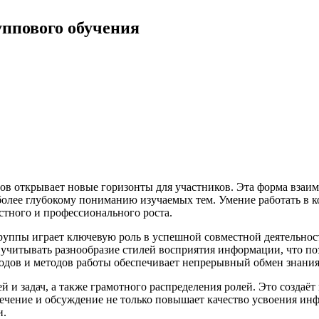
ппового обучения
ов открывает новые горизонты для участников. Эта форма взаи
 более глубокому пониманию изучаемых тем. Умение работать в 
тного и профессионального роста.
ппы играет ключевую роль в успешной совместной деятельност
 учитывать разнообразие стилей восприятия информации, что по
одов и методов работы обеспечивает непрерывный обмен знани
й и задач, а также грамотного распределения ролей. Это создаё
чение и обсуждение не только повышает качество усвоения инф
и.