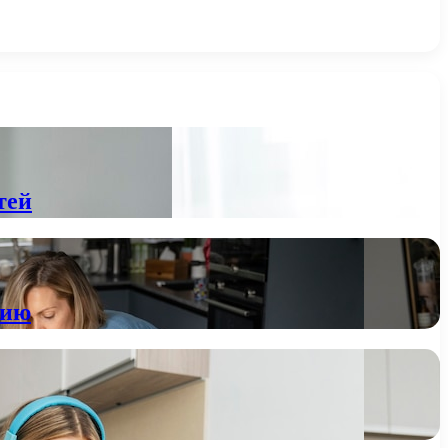
тей
нию