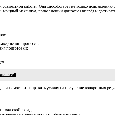
й совместной работы. Она способствует не только исправлению 
ть мощный механизм, позволяющий двигаться вперёд и достигат
тов:
 завершении процесса;
вня подготовки;
ач.
хнологий
и и помогают направить усилия на получение конкретных резул
нимал свой вклад;
 изменения в зависимости от обратной связи;