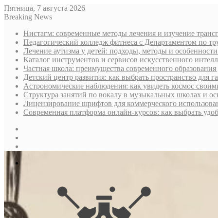
Пятница, 7 августа 2026
Breaking News
Нистагм: современные методы лечения и изучение транс
Педагогический колледж фитнеса с Департаментом по тру
Лечение аутизма у детей: подходы, методы и особенност
Каталог инструментов и сервисов искусственного интелл
Частная школа: преимущества современного образования 
Детский центр развития: как выбрать пространство для г
Астрономические наблюдения: как увидеть космос своим
Структура занятий по вокалу в музыкальных школах и о
Лицензирование шрифтов для коммерческого использован
Современная платформа онлайн-курсов: как выбрать уд
Sidebar
Случайная
статья
Log
In
Меню