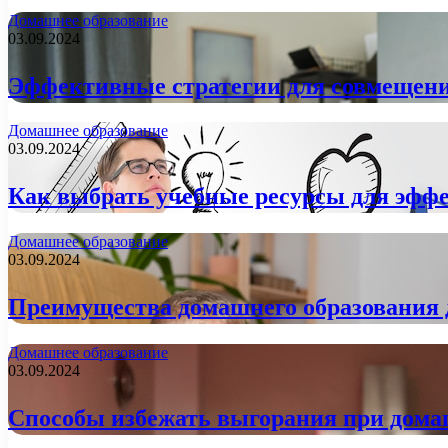
Домашнее образование
03.09.2024
Эффективные стратегии для совмещени
Домашнее образование
03.09.2024
Как выбрать учебные ресурсы для эфф
Домашнее образование
03.09.2024
Преимущества домашнего образования 
Домашнее образование
03.09.2024
Способы избежать выгорания при дома