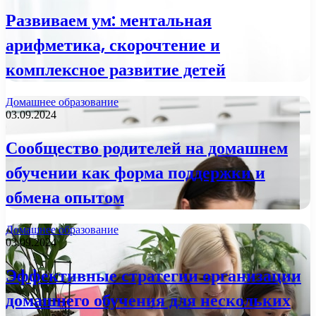
Развиваем ум: ментальная
арифметика, скорочтение и
комплексное развитие детей
Домашнее образование
03.09.2024
Сообщество родителей на домашнем
обучении как форма поддержки и
обмена опытом
Домашнее образование
03.09.2024
Эффективные стратегии организации
домашнего обучения для нескольких