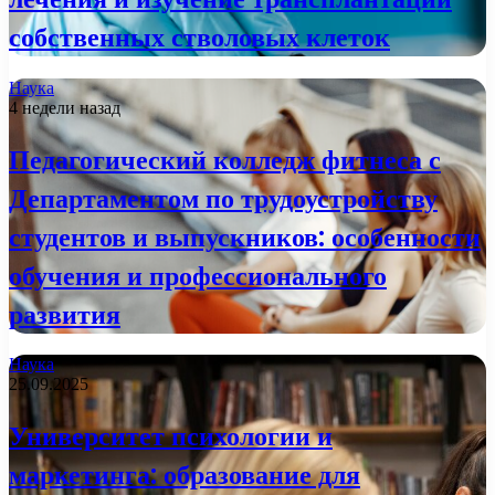
собственных стволовых клеток
Наука
4 недели назад
Педагогический колледж фитнеса с
Департаментом по трудоустройству
студентов и выпускников: особенности
обучения и профессионального
развития
Наука
25.09.2025
Университет психологии и
маркетинга: образование для