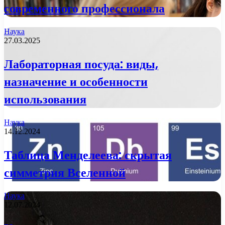
современного профессионала
Наука
27.03.2025
Лабораторная посуда: виды,
назначение и особенности
использования
Наука
14.12.2024
Таблица Менделеева: скрытая
симметрия Вселенной
Наука
12.07.2024