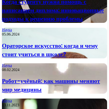
Когда студенту нужна помощь с
написанием диплома: инновационные
подходы к решению проблемы
Наука
05.06.2024
Ораторское искусство: когда и чему
стоит учиться в школе?
Наука
08.02.2024
Робот-учёный: как машины меняют
мир медицины
Наука
13.11.2023