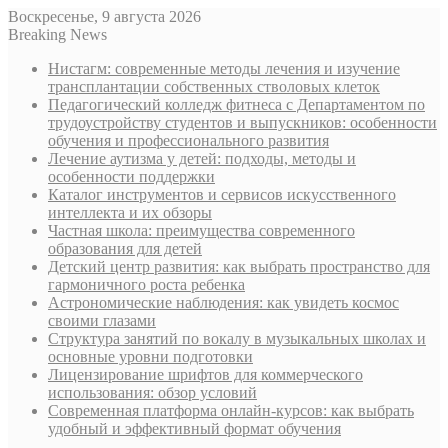
Воскресенье, 9 августа 2026
Breaking News
Нистагм: современные методы лечения и изучение
трансплантации собственных стволовых клеток
Педагогический колледж фитнеса с Департаментом по
трудоустройству студентов и выпускников: особенности
обучения и профессионального развития
Лечение аутизма у детей: подходы, методы и
особенности поддержки
Каталог инструментов и сервисов искусственного
интеллекта и их обзоры
Частная школа: преимущества современного
образования для детей
Детский центр развития: как выбрать пространство для
гармоничного роста ребенка
Астрономические наблюдения: как увидеть космос
своими глазами
Структура занятий по вокалу в музыкальных школах и
основные уровни подготовки
Лицензирование шрифтов для коммерческого
использования: обзор условий
Современная платформа онлайн-курсов: как выбрать
удобный и эффективный формат обучения