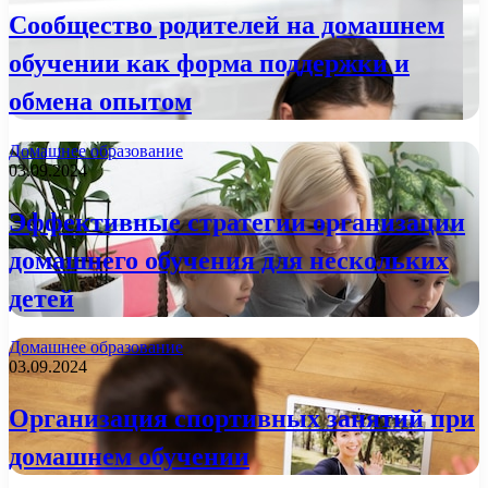
Сообщество родителей на домашнем
обучении как форма поддержки и
обмена опытом
Домашнее образование
03.09.2024
Эффективные стратегии организации
домашнего обучения для нескольких
детей
Домашнее образование
03.09.2024
Организация спортивных занятий при
домашнем обучении