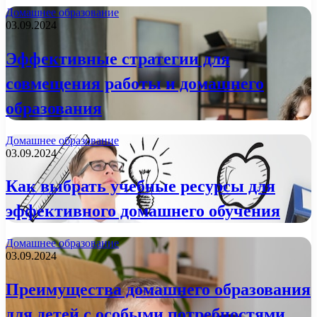
Домашнее образование
03.09.2024
Эффективные стратегии для
совмещения работы и домашнего
образования
Домашнее образование
03.09.2024
Как выбрать учебные ресурсы для
эффективного домашнего обучения
Домашнее образование
03.09.2024
Преимущества домашнего образования
для детей с особыми потребностями