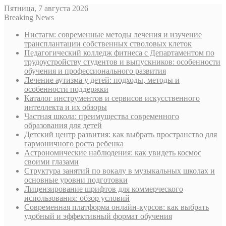
Пятница, 7 августа 2026
Breaking News
Нистагм: современные методы лечения и изучение
трансплантации собственных стволовых клеток
Педагогический колледж фитнеса с Департаментом по
трудоустройству студентов и выпускников: особенности
обучения и профессионального развития
Лечение аутизма у детей: подходы, методы и
особенности поддержки
Каталог инструментов и сервисов искусственного
интеллекта и их обзоры
Частная школа: преимущества современного
образования для детей
Детский центр развития: как выбрать пространство для
гармоничного роста ребенка
Астрономические наблюдения: как увидеть космос
своими глазами
Структура занятий по вокалу в музыкальных школах и
основные уровни подготовки
Лицензирование шрифтов для коммерческого
использования: обзор условий
Современная платформа онлайн-курсов: как выбрать
удобный и эффективный формат обучения