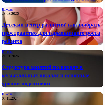
Школа
28.03.2026
Детский центр развития: как выбрать
пространство для гармоничного роста
ребенка
Школа
21.01.2026
Структура занятий по вокалу в
музыкальных школах и основные
уровни подготовки
Школа
07.11.2024