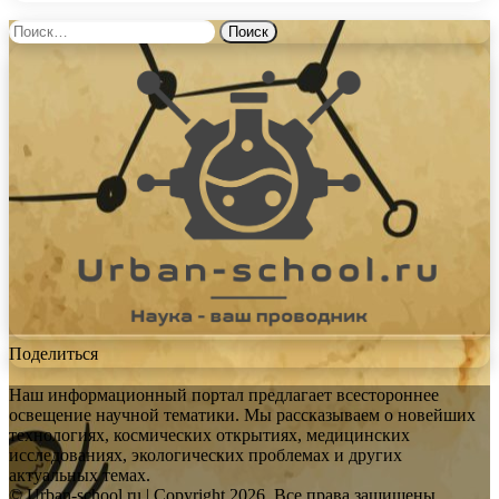
Найти:
Поделиться
Наш информационный портал предлагает всестороннее
освещение научной тематики. Мы рассказываем о новейших
технологиях, космических открытиях, медицинских
исследованиях, экологических проблемах и других
актуальных темах.
© Urban-school.ru | Copyright 2026, Все права защищены