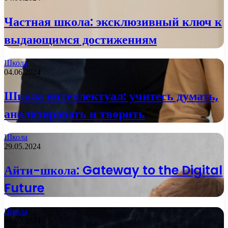
Частная школа: эксклюзивный ключ к
выдающимся достижениям
Школа
04.06.2024
Школа интеллектуал: учитесь думать,
анализировать и творить
Школа
29.05.2024
Айти-школа: Gateway to the Digital
Future
Школа
08.02.2024